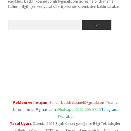
içerikleri,
backlinkpanelicomtr@gmail.com
adresine bildirmeniz
halinde, ilgili içerikler yasal süre içerisinde sitemizden kaldırılacaktır.
Arama
iriş
Reklam ve İletişim:
E-mail:
backlinkpaneli@gmail.com
Teams:
forumhizmeti@gmail.com
Whatsapp: 0262 606 0 726
Telegram:
@karabul
Yasal Uyarı:
Sitemiz, 5651 Sayılı Kanun gereğince Bilgi Teknolojileri
ve İletişim Kurumu (BTK) tarafından onaylanmış bir Yer Sağlayıcı