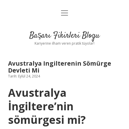
menüyü
Anasayfa
aç
Gizlilik Politikası
Başarı Fikirleri Blogu
Yasal Uyarı
Kariyerine ilham veren pratik tüyolar!
Hakkımızda
Avustralya Ingilterenin Sömürge
Devleti Mi
Tarih: Eylül 24, 2024
Avustralya
İngiltere’nin
sömürgesi mi?