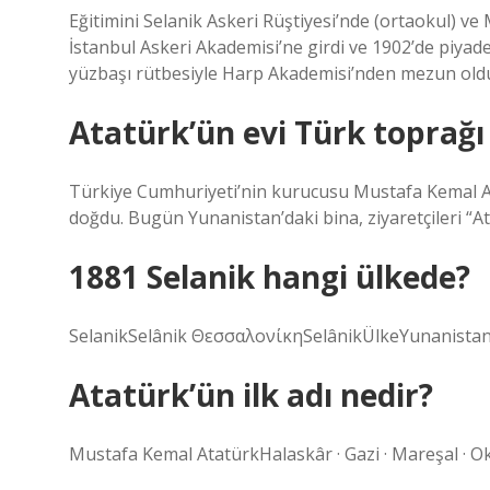
Eğitimini Selanik Askeri Rüştiyesi’nde (ortaokul) ve
İstanbul Askeri Akademisi’ne girdi ve 1902’de piya
yüzbaşı rütbesiyle Harp Akademisi’nden mezun old
Atatürk’ün evi Türk toprağı
Türkiye Cumhuriyeti’nin kurucusu Mustafa Kemal At
doğdu. Bugün Yunanistan’daki bina, ziyaretçileri “Ata
1881 Selanik hangi ülkede?
SelanikSelânik ΘεσσαλονίκηSelânikÜlkeYunanista
Atatürk’ün ilk adı nedir?
Mustafa Kemal AtatürkHalaskâr · Gazi · Mareşal · 