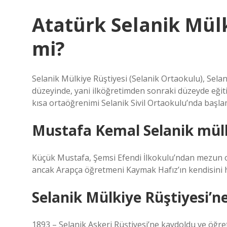
Atatürk Selanik Mülk
mi?
Selanik Mülkiye Rüştiyesi (Selanik Ortaokulu), Selanik
düzeyinde, yani ilköğretimden sonraki düzeyde eğit
kısa ortaöğrenimi Selanik Sivil Ortaokulu’nda başla
Mustafa Kemal Selanik mülki
Küçük Mustafa, Şemsi Efendi İlkokulu’ndan mezun ol
ancak Arapça öğretmeni Kaymak Hafız’ın kendisini h
Selanik Mülkiye Rüştiyesi’n
1893 – Selanik Askeri Rüştiyesi’ne kaydoldu ve öğre