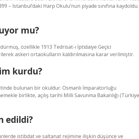
1899 – İstanbul’daki Harp Okulu’nun piyade sınıfına kaydoldu.
ruyor mu?
rdürmüş, özellikle 1913 Tedrisat-ı İptidaiye Geçici
lerek askeri ortaokulların kaldırılmasına karar verilmiştir.
kim kurdu?
ntinde bulunan bir okuldur. Osmanlı İmparatorluğu
ekle birlikte, açılış tarihi Milli Savunma Bakanlığı (Türkiye
 edildi?
rde istibdat ve saltanat rejimine ilişkin düşünce ve