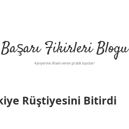
Başarı Fikirleri Blogu
Kariyerine ilham veren pratik tüyolar!
iye Rüştiyesini Bitirdi