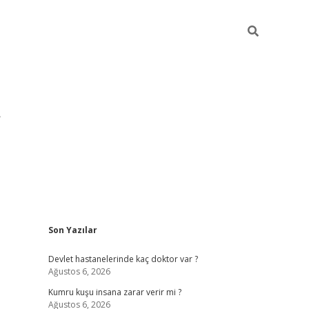
Sidebar
Son Yazılar
pia bella 
Devlet hastanelerinde kaç doktor var ?
Ağustos 6, 2026
Kumru kuşu insana zarar verir mi ?
Ağustos 6, 2026