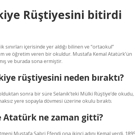
iye Rüştiyesini bitirdi
 sınırları içerisinde yer aldığı bilinen ve “ortaokul”
im ve öğretim veren bir okuldur. Mustafa Kemal Atatürk’ün
mış ve burada sona ermiştir.
ye rüştiyesini neden bıraktı?
duktan sonra bir süre Selanik’teki Mülki Rüştiye’de okudu,
aksız yere sopayla dövmesi üzerine okulu bıraktı.
e Atatürk ne zaman gitti?
tmeni Mustafa Sabri Efendi ona ikinci adını Kemal verdi. 189