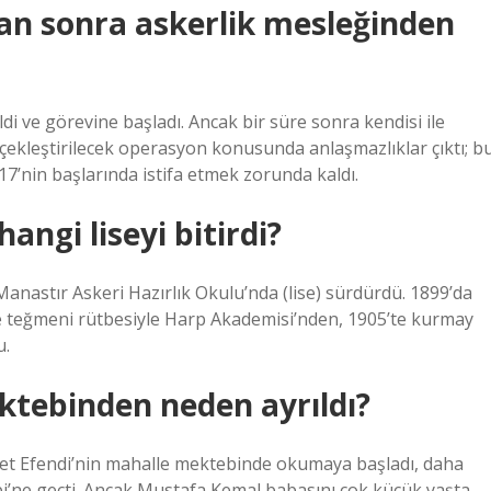
an sonra askerlik mesleğinden
 ve görevine başladı. Ancak bir süre sonra kendisi ile
çekleştirilecek operasyon konusunda anlaşmazlıklar çıktı; b
’nin başlarında istifa etmek zorunda kaldı.
ngi liseyi bitirdi?
 Manastır Askeri Hazırlık Okulu’nda (lise) sürdürdü. 1899’da
de teğmeni rütbesiyle Harp Akademisi’nden, 1905’te kurmay
u.
tebinden neden ayrıldı?
t Efendi’nin mahalle mektebinde okumaya başladı, daha
i’ne geçti. Ancak Mustafa Kemal babasını çok küçük yaşta