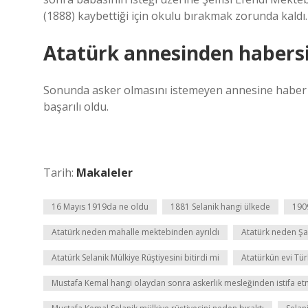
(1888) kaybettiği için okulu bırakmak zorunda kaldı.
Atatürk annesinden habersiz
Sonunda asker olmasını istemeyen annesine haber ve
başarılı oldu.
Tarih:
Makaleler
16 Mayıs 1919da ne oldu
1881 Selanik hangi ülkede
190
Atatürk neden mahalle mektebinden ayrıldı
Atatürk neden Şa
Atatürk Selanik Mülkiye Rüştiyesini bitirdi mi
Atatürkün evi Tür
Mustafa Kemal hangi olaydan sonra askerlik mesleğinden istifa etm