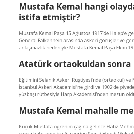
Mustafa Kemal hangi olayd
istifa etmiştir?
Mustafa Kemal Paşa 15 Ağustos 1917’de Halep’e geldi
General Falkenhein arasında askeri görüşler ve ger
anlaşmazlık nedeniyle Mustafa Kemal Paşa Ekim 1917
Atatürk ortaokuldan sonra ha
Eğitimini Selanik Askeri Rüştiyesi’nde (ortaokul) ve
İstanbul Askeri Akademisi’ne girdi ve 1902’de piya
yüzbaşı rütbesiyle Harp Akademisi’nden mezun old
Mustafa Kemal mahalle mek
Küçük Mustafa öğrenim çağına gelince Hafız Mehme
sonra babasının isteği üzerine Şemsi Efendi Mekteb