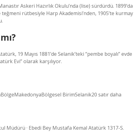
 Manastır Askeri Hazırlık Okulu’nda (lise) sürdürdü. 1899’da
de teğmeni rütbesiyle Harp Akademisi’nden, 1905’te kurmay
u.
 mı?
atürk, 19 Mayıs 1881’de Selanik’teki “pembe boyalı” evde
türk Evi” olarak karşılıyor.
nBölgeMakedonyaBölgesel BirimSelanik20 satır daha
Okul Müdürü · Ebedi Bey Mustafa Kemal Atatürk 1317-S.