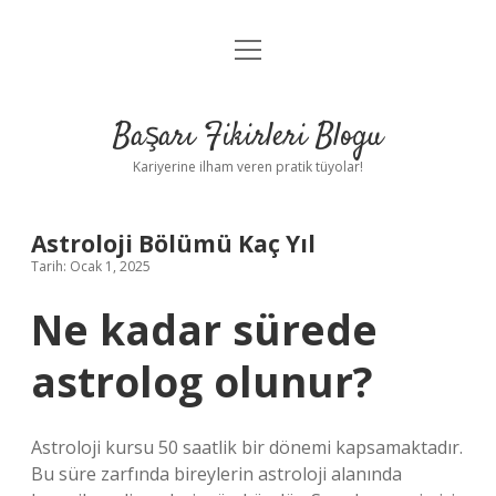
menüyü
Anasayfa
aç
Gizlilik Politikası
Başarı Fikirleri Blogu
Yasal Uyarı
Kariyerine ilham veren pratik tüyolar!
Hakkımızda
Astroloji Bölümü Kaç Yıl
Tarih: Ocak 1, 2025
Ne kadar sürede
astrolog olunur?
Astroloji kursu 50 saatlik bir dönemi kapsamaktadır.
Bu süre zarfında bireylerin astroloji alanında