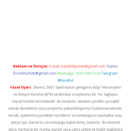
a casino giriş
Reklam ve İletişim:
E-mail:
backlinkpaneli@gmail.com
Teams:
forumhizmeti@gmail.com
Whatsapp: 0262 606 0 726
Telegram:
@karabul
Yasal Uyarı:
Sitemiz, 5651 Sayılı Kanun gereğince Bilgi Teknolojileri
ve İletişim Kurumu (BTK) tarafından onaylanmış bir Yer Sağlayıcı
olarak hizmet vermektedir. Bu nedenle, sitedeki içerikleri proaktif
olarak denetleme veya araştırma yükümlülüğümüz bulunmamaktadır.
Ancak, üyelerimiz yazdıkları içeriklerin sorumluluğunu taşımakta olup,
siteye üye olarak bu sorumluluğu kabul etmiş sayılırlar. Bu internet
sitesi, herhangi bir marka, kurum veya şahıs şirketi ile hiçbir bağlantısı