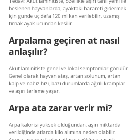
Tedavi: Akut laminitiste, özellikle aşırı tahıl yemi ile
beslenen hayvanlarda, ayaktaki harareti gidermek
için günde üç defa 120 ml kan verilebilir, uzamış
tırnak ayak ucundan kesilir.
Arpalama geçiren at nasıl
anlaşılır?
Akut laminitiste genel ve lokal semptomlar görülür.
Genel olarak hayvan ateş, artan solunum, artan
kalp ve nabız hızı, bazı durumlarda ağrılı kramplar
ve aşırı terleme yaşar.
Arpa ata zarar verir mi?
Arpa kalorisi yüksek olduğundan, aşırı miktarda
verildiğinde atlarda kilo alımına neden olabilir.
Ayrıca, arpanın fazlası atların sağlığına zararlı