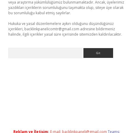
veya araştırma yükümlülüğümüz bulunmamaktadır. Ancak, üyelerimiz
yazdıkları içeriklerin sorumluluğunu taşımakta olup, siteye üye olarak
bu sorumluluğu kabul etmiş sayılırlar.
Hukuka ve yasal düzenlemelere aykırı olduğunu düşündüğünüz
içerikleri,
backlinkpanelicomtr@gmail.com
adresine bildirmeniz
halinde, ilgili içerikler yasal süre içerisinde sitemizden kaldırılacaktır.
Arama
a casino giriş
Reklam ve İletişim:
E-mail:
backlinkpaneli@gmail.com
Teams: