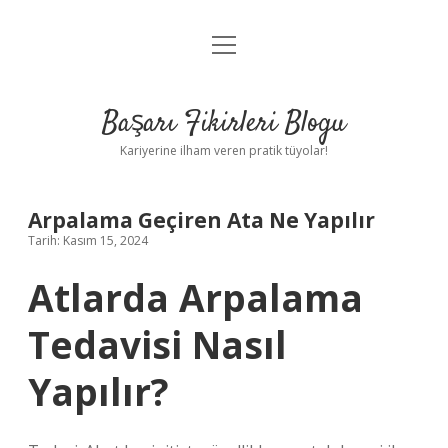
menüyü
Anasayfa
aç
Gizlilik Politikası
Başarı Fikirleri Blogu
Yasal Uyarı
Kariyerine ilham veren pratik tüyolar!
Hakkımızda
Arpalama Geçiren Ata Ne Yapılır
Tarih: Kasım 15, 2024
Atlarda Arpalama
Tedavisi Nasıl
Yapılır?