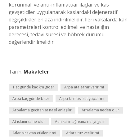
korunmalı ve anti-inflamatuar ilaçlar ve kas
gevşeticiler uygulanarak kaslardaki dejeneratif
değişiklikler en aza indirilmelidir. İleri vakalarda kan
parametreleri kontrol edilmeli ve hastalığın
derecesi, tedavi süresi ve böbrek durumu
değerlendirilmelidir.
Tarih:
Makaleler
1 at günde kaç km gider
Arpa ata zarar verir mi
Arpa kaç günde biter
Arpa kırması süt yapar mı
Arpalama geçiren at nasıl anlaşılır
Arpalama neden olur
At ıslanırsa ne olur
Atın karın ağrısına ne iyi gelir
Atlar sıcaktan etkilenir mi
Atlara tuz verilir mi