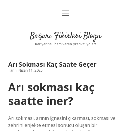
menüyü
Anasayfa
aç
Gizlilik Politikası
Başarı Fikirleri Blogu
Yasal Uyarı
Kariyerine ilham veren pratik tüyolar!
Hakkımızda
Arı Sokması Kaç Saate Geçer
Tarih: Nisan 11, 2025
Arı sokması kaç
saatte iner?
Arı sokması, arının iğnesini çıkarması, sokması ve
zehrini enjekte etmesi sonucu oluşan bir