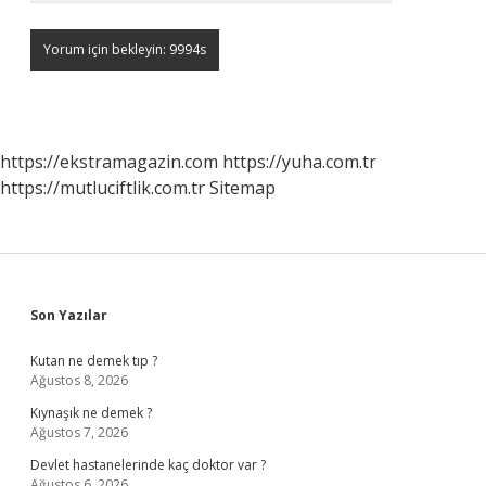
https://ekstramagazin.com
https://yuha.com.tr
https://mutluciftlik.com.tr
Sitemap
Sidebar
Son Yazılar
Kutan ne demek tıp ?
Ağustos 8, 2026
Kıynaşık ne demek ?
Ağustos 7, 2026
Devlet hastanelerinde kaç doktor var ?
Ağustos 6, 2026