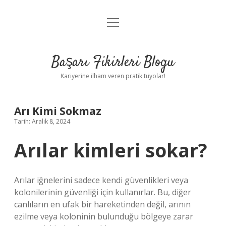
menüyü
Anasayfa
aç
Gizlilik Politikası
Başarı Fikirleri Blogu
Yasal Uyarı
Kariyerine ilham veren pratik tüyolar!
Hakkımızda
Arı Kimi Sokmaz
Tarih: Aralık 8, 2024
Arılar kimleri sokar?
Arılar iğnelerini sadece kendi güvenlikleri veya
kolonilerinin güvenliği için kullanırlar. Bu, diğer
canlıların en ufak bir hareketinden değil, arının
ezilme veya koloninin bulunduğu bölgeye zarar