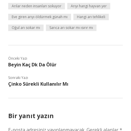
Arılar neden insanları sokuyor
Arıyı hangi hayvan yer
Eve giren arıyı öldürmek günah mı
Hangi arı tehlikeli
Oğul arı sokar mı
Sarıca arı sokar mı ısırır mı
Önceki Yazı
Beyin Kaç Dk Da Ölür
Sonraki Yazı
Çinko Sürekli Kullanılır Mı
Bir yanıt yazın
E-posta adresiniz yayınlanmayacak.
Gerekli alanlar
*