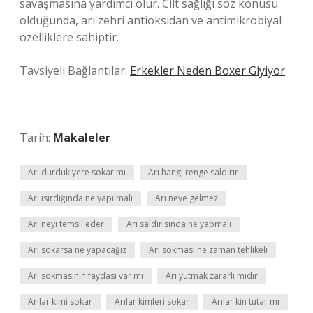
savaşmasına yardımcı olur. Cilt sağlığı söz konusu
olduğunda, arı zehri antioksidan ve antimikrobiyal
özelliklere sahiptir.
Tavsiyeli Bağlantılar:
Erkekler Neden Boxer Giyiyor
Tarih:
Makaleler
Arı durduk yere sokar mı
Arı hangi renge saldırır
Arı ısırdığında ne yapılmalı
Arı neye gelmez
Arı neyi temsil eder
Arı saldırısında ne yapmalı
Arı sokarsa ne yapacağız
Arı sokması ne zaman tehlikeli
Arı sokmasının faydası var mı
Arı yutmak zararlı mıdır
Arılar kimi sokar
Arılar kimleri sokar
Arılar kin tutar mı