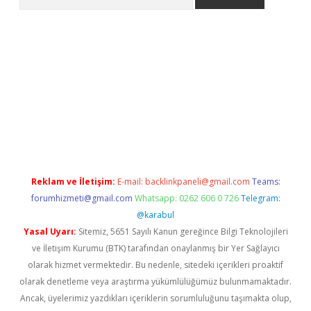
a casino giriş
Reklam ve İletişim:
E-mail:
backlinkpaneli@gmail.com
Teams:
forumhizmeti@gmail.com
Whatsapp: 0262 606 0 726
Telegram:
@karabul
Yasal Uyarı:
Sitemiz, 5651 Sayılı Kanun gereğince Bilgi Teknolojileri
ve İletişim Kurumu (BTK) tarafından onaylanmış bir Yer Sağlayıcı
olarak hizmet vermektedir. Bu nedenle, sitedeki içerikleri proaktif
olarak denetleme veya araştırma yükümlülüğümüz bulunmamaktadır.
Ancak, üyelerimiz yazdıkları içeriklerin sorumluluğunu taşımakta olup,