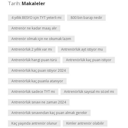
Tarih:
Makaleler
4 yıllık BESYO için TYT yeterli mi
800 bin barajı nedir
Antrenör ne kadar maaş alır
Antrenör olmak için ne okumak lazım
Antrenörlük 2 yıllık var mı
Antrenörlük ayt istiyor mu
Antrenörlük hangi puan türü
Antrenörlük kaç puan istiyor
Antrenörlük kaç puan istiyor 2024
Antrenörlük kaç puanla atanıyor
Antrenörlük sadece TYT mi
Antrenörlük sayısal mı sözel mi
Antrenörlük sınavı ne zaman 2024
Antrenörlük sınavından kaç puan almak gerekir
Kaç yaşında antrenör olunur
Kimler antrenör olabilir