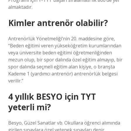
Programı için Y-TYT başarı sıralaması ilk 800’de yer
almaktadır.
Kimler antrenör olabilir?
Antrenörlük Yönetmeliği’nin 20. maddesine göre,
“Beden eğitimi veren yükseköğretim kurumlarından
veya üniversite beden eğitimi öğretmenliğinden
mezun olup, bir spor dalında özel eğitim almayıp, bir
spor dalında seçmeli eğitim alan kişiye, o branşta
Kademe 1 (yardımcı antrenör) antrenörlük belgesi
verilir.”
4 yıllık BESYO için TYT
yeterli mi?
Besyo, Güzel Sanatlar vb. Okullara öğrenci alımında
girilen sınavlara özel yetenek sınavları denir.