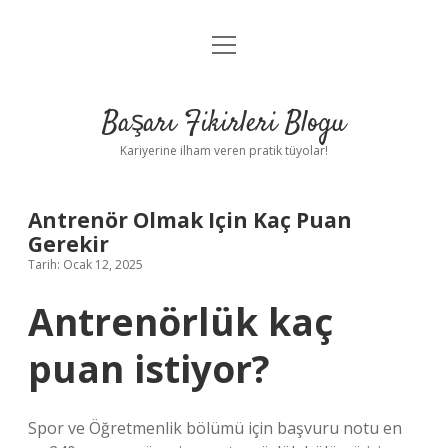
menüyü
Anasayfa
aç
Gizlilik Politikası
Başarı Fikirleri Blogu
Yasal Uyarı
Kariyerine ilham veren pratik tüyolar!
Hakkımızda
Antrenör Olmak Için Kaç Puan
Gerekir
Tarih: Ocak 12, 2025
Antrenörlük kaç
puan istiyor?
Spor ve Öğretmenlik bölümü için başvuru notu en