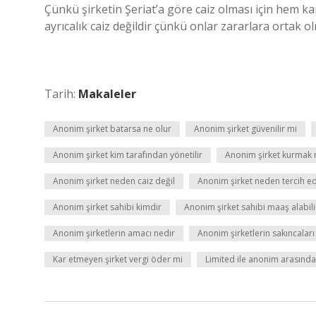
Çünkü şirketin Şeriat’a göre caiz olması için hem 
ayrıcalık caiz değildir çünkü onlar zararlara ortak o
Tarih:
Makaleler
Anonim şirket batarsa ne olur
Anonim şirket güvenilir mi
Anonim şirket kim tarafından yönetilir
Anonim şirket kurmak 
Anonim şirket neden caiz değil
Anonim şirket neden tercih edi
Anonim şirket sahibi kimdir
Anonim şirket sahibi maaş alabili
Anonim şirketlerin amacı nedir
Anonim şirketlerin sakıncaları
Kar etmeyen şirket vergi öder mi
Limited ile anonim arasındak