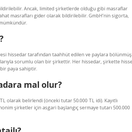
irilebilir. Ancak, limited şirketlerde olduğu gibi masraflar
hat masrafları gider olarak bildirilebilir. GmbH’nin sigorta,
si mümkündür.
?
esi hissedar tarafından taahhüt edilen ve paylara bölünmüş
larıyla sorumlu olan bir şirkettir. Her hissedar, şirkette hiss
bir paya sahiptir.
adara mal olur?
 olarak belirlendi (önceki tutar 50.000 TL idi). Kayıtlı
nim şirketler için asgari başlangıç ​​sermaye tutarı 500.000
tajlı?