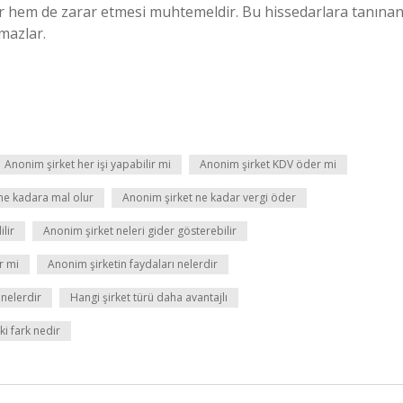
kar hem de zarar etmesi muhtemeldir. Bu hissedarlara tanına
lmazlar.
Anonim şirket her işi yapabilir mi
Anonim şirket KDV öder mi
ne kadara mal olur
Anonim şirket ne kadar vergi öder
lir
Anonim şirket neleri gider gösterebilir
r mi
Anonim şirketin faydaları nelerdir
 nelerdir
Hangi şirket türü daha avantajlı
i fark nedir