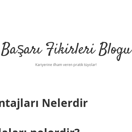
Başarı Fikirleri Blogu
Kariyerine ilham veren pratik tüyolar!
tajları Nelerdir