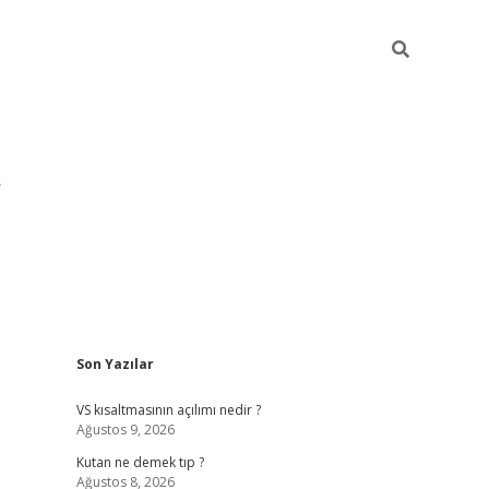
Sidebar
Son Yazılar
pia bella ca
VS kısaltmasının açılımı nedir ?
Ağustos 9, 2026
Kutan ne demek tıp ?
Ağustos 8, 2026