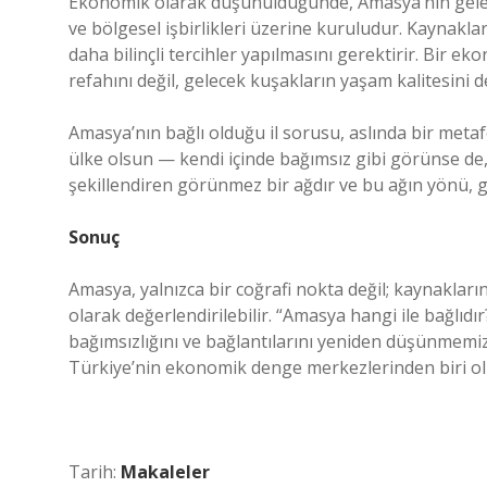
Ekonomik olarak düşünüldüğünde, Amasya’nın geleceği
ve bölgesel işbirlikleri üzerine kuruludur. Kaynakları
daha bilinçli tercihler yapılmasını gerektirir. Bir 
refahını değil, gelecek kuşakların yaşam kalitesini de
Amasya’nın bağlı olduğu il sorusu, aslında bir metaf
ülke olsun — kendi içinde bağımsız gibi görünse de,
şekillendiren görünmez bir ağdır ve bu ağın yönü, 
Sonuç
Amasya, yalnızca bir coğrafi nokta değil; kaynaklar
olarak değerlendirilebilir. “Amasya hangi ile bağlıdı
bağımsızlığını ve bağlantılarını yeniden düşünmemizi
Türkiye’nin ekonomik denge merkezlerinden biri olm
Tarih:
Makaleler