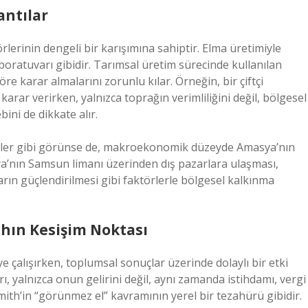
antılar
lerinin dengeli bir karışımına sahiptir. Elma üretimiyle
aboratuvarı gibidir. Tarımsal üretim sürecinde kullanılan
göre karar almalarını zorunlu kılar. Örneğin, bir çiftçi
rar verirken, yalnızca toprağın verimliliğini değil, bölgesel
ebini de dikkate alır.
hler gibi görünse de, makroekonomik düzeyde Amasya’nın
sya’nın Samsun limanı üzerinden dış pazarlara ulaşması,
ların güçlendirilmesi gibi faktörlerle bölgesel kalkınma
ahın Kesişim Noktası
 çalışırken, toplumsal sonuçlar üzerinde dolaylı bir etki
ı, yalnızca onun gelirini değil, aynı zamanda istihdamı, vergi
 Smith’in “görünmez el” kavramının yerel bir tezahürü gibidir.