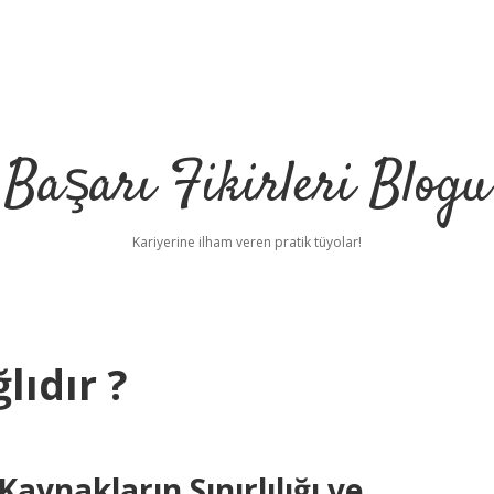
Başarı Fikirleri Blogu
Kariyerine ilham veren pratik tüyolar!
lıdır ?
ynakların Sınırlılığı ve