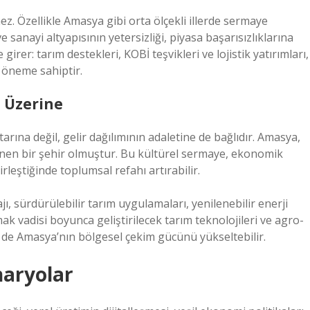
 Özellikle Amasya gibi orta ölçekli illerde sermaye
 sanayi altyapısının yetersizliği, piyasa başarısızlıklarına
irer: tarım destekleri, KOBİ teşvikleri ve lojistik yatırımları,
i öneme sahiptir.
 Üzerine
arına değil, gelir dağılımının adaletine de bağlıdır. Amasya,
linen bir şehir olmuştur. Bu kültürel sermaye, ekonomik
leştiğinde toplumsal refahı artırabilir.
 sürdürülebilir tarım uygulamaları, yenilenebilir enerji
rmak vadisi boyunca geliştirilecek tarım teknolojileri ve agro-
m de Amasya’nın bölgesel çekim gücünü yükseltebilir.
naryolar