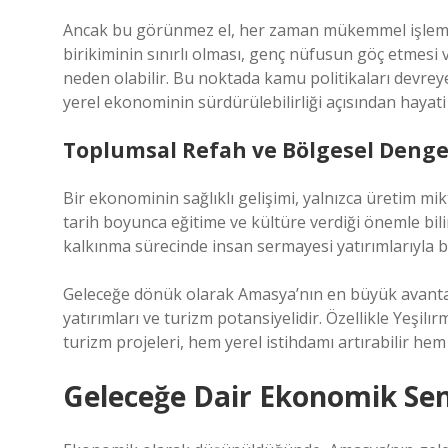
Ancak bu görünmez el, her zaman mükemmel işlemez.
birikiminin sınırlı olması, genç nüfusun göç etmesi ve
neden olabilir. Bu noktada kamu politikaları devreye g
yerel ekonominin sürdürülebilirliği açısından hayat
Toplumsal Refah ve Bölgesel Denge
Bir ekonominin sağlıklı gelişimi, yalnızca üretim mikt
tarih boyunca eğitime ve kültüre verdiği önemle bi
kalkınma sürecinde insan sermayesi yatırımlarıyla bir
Geleceğe dönük olarak Amasya’nın en büyük avantajı,
yatırımları ve turizm potansiyelidir. Özellikle Yeşilı
turizm projeleri, hem yerel istihdamı artırabilir he
Geleceğe Dair Ekonomik Se