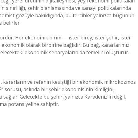
, yerel üretimin dijitalleşmesi, yeşil ekonomi politikaları
n sınırlılığı, şehir planlamasında ve sanayi politikalarında
ekonomist gözüyle bakıldığında, bu tercihler yalnızca bugünün
 belirler.
ordur: Her ekonomik birim — ister birey, ister şehir, ister
 ekonomik olarak birbirine bağlıdır. Bu bağ, kararlarımızı
gelecekteki ekonomik senaryoların da temelini oluşturur.
ın, kararların ve refahın kesiştiği bir ekonomik mikrokozmos
r?” sorusu, aslında bir şehir ekonomisinin kimliğini,
 sağlar. Gelecekte bu şehir, yalnızca Karadeniz’in değil,
a potansiyeline sahiptir.