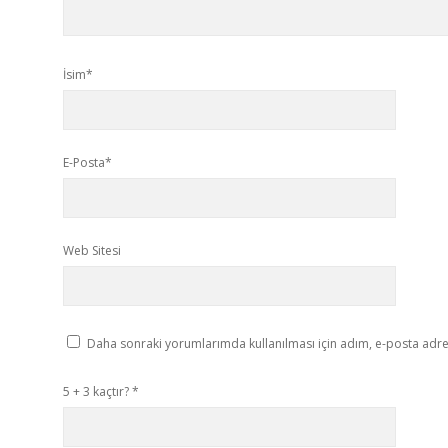
İsim*
E-Posta*
Web Sitesi
Daha sonraki yorumlarımda kullanılması için adım, e-posta adres
5 + 3 kaçtır?
*