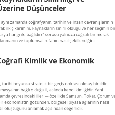
 Üzerine Düşünceler
r; aynı zamanda coğrafyanın, tarihin ve insan davranışlarının
rak ilk çıkarımım, kaynakların sınırlı olduğu ve her seçimin bi
asya hangi ile bağlıdır?” sorusu yalnızca coğrafi bir merak
lkınmanın ve toplumsal refahın nasıl şekillendiğini
Coğrafi Kimlik ve Ekonomik
arihi boyunca stratejik bir geçiş noktası olmuş bir ildir.
sya’nın bağlı olduğu il, aslında kendi kimliğidir. Yani
lamda çevresindeki iller — özellikle Samsun, Tokat, Çorum v
 bir ekonomistin gözünden, bölgesel piyasa ağlarının nasıl
asıl oluştuğunu anlamak açısından değerlidir.