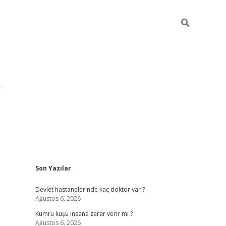
Sidebar
Son Yazılar
pia bella casino giriş
Devlet hastanelerinde kaç doktor var ?
Ağustos 6, 2026
Kumru kuşu insana zarar verir mi ?
Ağustos 6, 2026