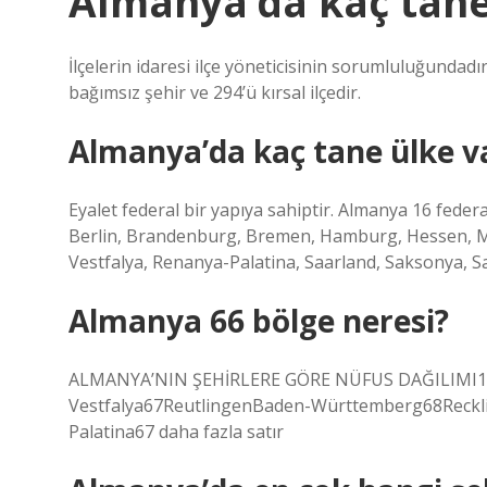
Almanya’da kaç tane 
İlçelerin idaresi ilçe yöneticisinin sorumluluğundadı
bağımsız şehir ve 294’ü kırsal ilçedir.
Almanya’da kaç tane ülke v
Eyalet federal bir yapıya sahiptir. Almanya 16 fed
Berlin, Brandenburg, Bremen, Hamburg, Hessen, M
Vestfalya, Renanya-Palatina, Saarland, Saksonya, S
Almanya 66 bölge neresi?
ALMANYA’NIN ŞEHİRLERE GÖRE NÜFUS DAĞILIMI1B
Vestfalya67ReutlingenBaden-Württemberg68Reckl
Palatina67 daha fazla satır