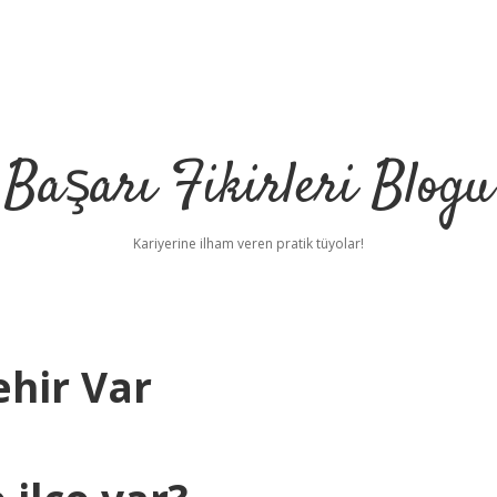
Başarı Fikirleri Blogu
Kariyerine ilham veren pratik tüyolar!
hir Var