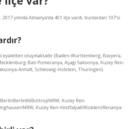
ilçe var?
r. 2017 yılında Almanya’da 401 ilçe vardı, bunlardan 107’si
ardır?
eral eyaletten oluşmaktadır (Baden-Württemberg, Bavyera,
ecklenburg-Batı Pomeranya, Aşağı Saksonya, Kuzey Ren-
aksonya-Anhalt, Schleswig-Holstein, Thüringen).
erlinBerlin66BottropNRW, Kuzey Ren-
inghausenNRW, Kuzey Ren-Vestfalya69KoblenzRenanya-