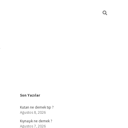
Sidebar
Son Yazılar
pia bella ca
Kutan ne demek tıp ?
Ağustos 8, 2026
Kıynaşık ne demek ?
Ağustos 7, 2026