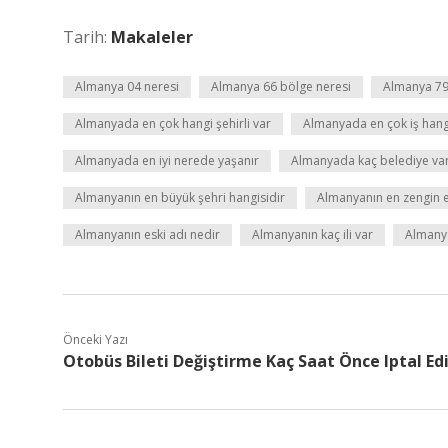
Tarih:
Makaleler
Almanya 04 neresi
Almanya 66 bölge neresi
Almanya 79
Almanyada en çok hangi şehirli var
Almanyada en çok iş hang
Almanyada en iyi nerede yaşanır
Almanyada kaç belediye va
Almanyanın en büyük şehri hangisidir
Almanyanın en zengin ey
Almanyanın eski adı nedir
Almanyanın kaç ili var
Almany
Önceki Yazı
Otobüs Bileti Değiştirme Kaç Saat Önce Iptal Edi