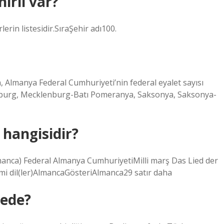
irli var?
erin listesidir.SıraŞehir adı100.
, Almanya Federal Cumhuriyeti’nin federal eyalet sayısı
ndenburg, Mecklenburg-Batı Pomeranya, Saksonya, Saksonya-
 hangisidir?
nca) Federal Almanya CumhuriyetiMilli marş Das Lied der
i dil(ler)AlmancaGösteriAlmanca29 satır daha
rede?