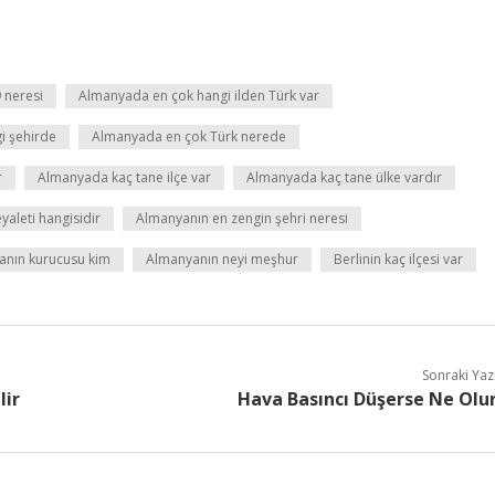
 neresi
Almanyada en çok hangi ilden Türk var
i şehirde
Almanyada en çok Türk nerede
r
Almanyada kaç tane ilçe var
Almanyada kaç tane ülke vardır
aleti hangisidir
Almanyanın en zengin şehri neresi
anın kurucusu kim
Almanyanın neyi meşhur
Berlinin kaç ilçesi var
Sonraki Yaz
lir
Hava Basıncı Düşerse Ne Olu