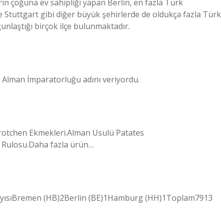
in çoğuna ev sahipliği yapan Berlin, en fazla Türk
 Stuttgart gibi diğer büyük şehirlerde de oldukça fazla Türk
nlaştığı birçok ilçe bulunmaktadır.
 Alman İmparatorluğu adını veriyordu.
Brotchen Ekmekleri.Alman Usulü Patates
t Rulosu.Daha fazla ürün…
r sayısıBremen (HB)2Berlin (BE)1Hamburg (HH)1Toplam7913