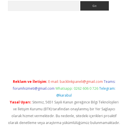
Arama
a casino giriş
Reklam ve İletişim:
E-mail:
backlinkpaneli@gmail.com
Teams:
forumhizmeti@gmail.com
Whatsapp: 0262 606 0 726
Telegram:
@karabul
Yasal Uyarı:
Sitemiz, 5651 Sayılı Kanun gereğince Bilgi Teknolojileri
ve İletişim Kurumu (BTK) tarafından onaylanmış bir Yer Sağlayıcı
olarak hizmet vermektedir. Bu nedenle, sitedeki içerikleri proaktif
olarak denetleme veya araştırma yükümlülüğümüz bulunmamaktadır.