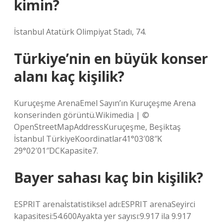
kimin?
İstanbul Atatürk Olimpiyat Stadı, 74.
Türkiye’nin en büyük konser
alanı kaç kişilik?
Kuruçeşme ArenaEmel Sayın’ın Kuruçeşme Arena
konserinden görüntü.Wikimedia | ©
OpenStreetMapAddressKuruçeşme, Beşiktaş
İstanbul TürkiyeKoordinatlar41°03′08″K
29°02′01″DCKapasite7.
Bayer sahası kaç bin kişilik?
ESPRIT arenaİstatistiksel adı:ESPRIT arenaSeyirci
kapasitesi:54.600Ayakta yer sayısı:9.917 ila 9.917