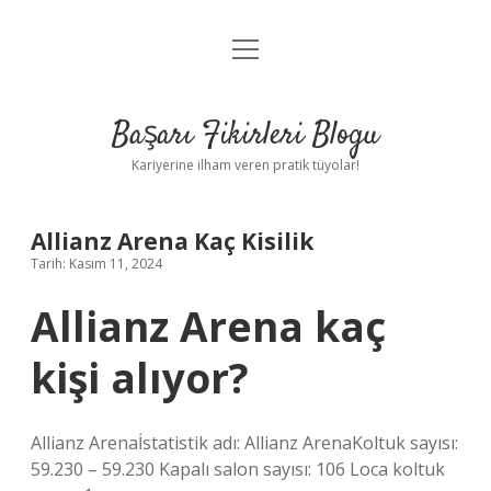
menüyü
Anasayfa
aç
Gizlilik Politikası
Başarı Fikirleri Blogu
Yasal Uyarı
Kariyerine ilham veren pratik tüyolar!
Hakkımızda
Allianz Arena Kaç Kisilik
Tarih: Kasım 11, 2024
Allianz Arena kaç
kişi alıyor?
Allianz Arenaİstatistik adı: Allianz ArenaKoltuk sayısı:
59.230 – 59.230 Kapalı salon sayısı: 106 Loca koltuk