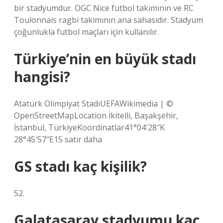
bir stadyumdur. OGC Nice futbol takımının ve RC
Toulonnais ragbi takımının ana sahasıdır. Stadyum
çoğunlukla futbol maçları için kullanılır.
Türkiye’nin en büyük stadı
hangisi?
Atatürk Olimpiyat StadıUEFAWikimedia | ©
OpenStreetMapLocation İkitelli, Başakşehir,
İstanbul, TürkiyeKoordinatlar41°04′28″K
28°45′57″E15 satır daha
GS stadı kaç kişilik?
52.
Galatasaray stadyumu kaç