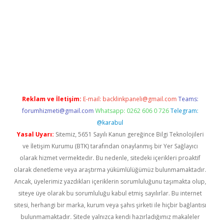
la casino giriş
Reklam ve İletişim:
E-mail:
backlinkpaneli@gmail.com
Teams:
forumhizmeti@gmail.com
Whatsapp: 0262 606 0 726
Telegram:
@karabul
Yasal Uyarı:
Sitemiz, 5651 Sayılı Kanun gereğince Bilgi Teknolojileri
ve İletişim Kurumu (BTK) tarafından onaylanmış bir Yer Sağlayıcı
olarak hizmet vermektedir. Bu nedenle, sitedeki içerikleri proaktif
olarak denetleme veya araştırma yükümlülüğümüz bulunmamaktadır.
Ancak, üyelerimiz yazdıkları içeriklerin sorumluluğunu taşımakta olup,
siteye üye olarak bu sorumluluğu kabul etmiş sayılırlar. Bu internet
sitesi, herhangi bir marka, kurum veya şahıs şirketi ile hiçbir bağlantısı
bulunmamaktadır. Sitede yalnızca kendi hazırladığımız makaleler