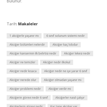
bulunur.
Tarih:
Makaleler
1 akciğerle yaşanır mı
6 sınıf solunum sistemi nedir
Akciğer bölümleri nelerdir
Akciğer kaç lobdur
Akciğer kanserinin ilk belirtisi nedir
Akciğer lekesi nedir
Akciğer ne temizler
Akciğer nedir ilkokul
Akciğer nedir kısaca
Akciğer nedir ne işe yarar 6 sınıf
Akciğer nerede olur
Akciğer olmadan yaşanır mı
Akciğer problemi nedir
Akciğer verilir mi
Akciğerin görevi nedir 6 sınıf
Akciğerler nasıl çalışır
Akciğerlerin görevi nedir
Kaç tane akciğer var