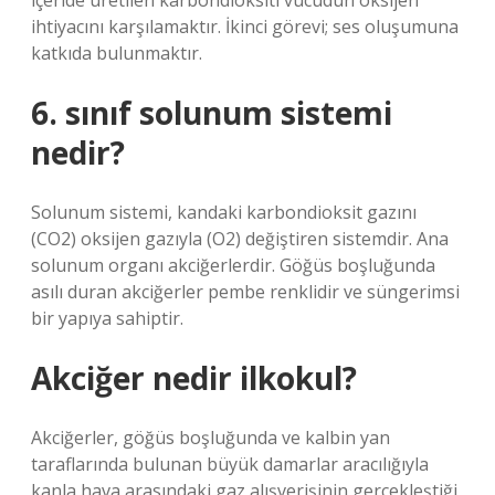
içeride üretilen karbondioksiti vücudun oksijen
ihtiyacını karşılamaktır. İkinci görevi; ses oluşumuna
katkıda bulunmaktır.
6. sınıf solunum sistemi
nedir?
Solunum sistemi, kandaki karbondioksit gazını
(CO2) oksijen gazıyla (O2) değiştiren sistemdir. Ana
solunum organı akciğerlerdir. Göğüs boşluğunda
asılı duran akciğerler pembe renklidir ve süngerimsi
bir yapıya sahiptir.
Akciğer nedir ilkokul?
Akciğerler, göğüs boşluğunda ve kalbin yan
taraflarında bulunan büyük damarlar aracılığıyla
kanla hava arasındaki gaz alışverişinin gerçekleştiği