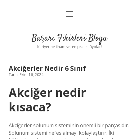
menüyü
Anasayfa
aç
Gizlilik Politikası
Başarı Fikirleri Blogu
Yasal Uyarı
Kariyerine ilham veren pratik tüyolar!
Hakkımızda
Akciğerler Nedir 6 Sınıf
Tarih: Ekim 16, 2024
Akciğer nedir
kısaca?
Akciğerler solunum sisteminin önemli bir parçasıdır.
Solunum sistemi nefes almayı kolaylaştırır. İki