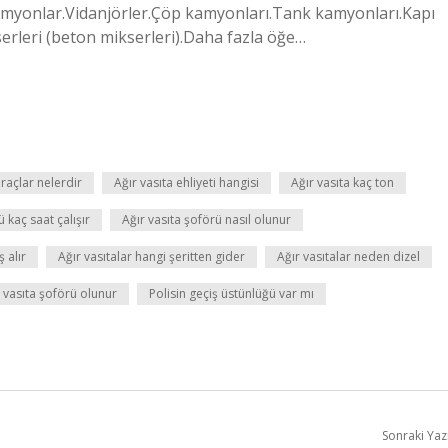
amyonlar.Vidanjörler.Çöp kamyonları.Tank kamyonları.Kapı
rleri (beton mikserleri).Daha fazla öğe…
araçlar nelerdir
Ağır vasıta ehliyeti hangisi
Ağır vasıta kaç ton
ü kaç saat çalışır
Ağır vasıta şoförü nasıl olunur
 alır
Ağır vasıtalar hangi şeritten gider
Ağır vasıtalar neden dizel
r vasıta şoförü olunur
Polisin geçiş üstünlüğü var mı
Sonraki Yaz