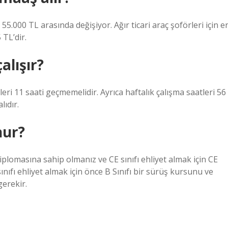
 55.000 TL arasında değişiyor. Ağır ticari araç şoförleri için e
TL’dir.
alışır?
i 11 saati geçmemelidir. Ayrıca haftalık çalışma saatleri 56
ıdır.
nur?
iplomasına sahip olmanız ve CE sınıfı ehliyet almak için CE
nıfı ehliyet almak için önce B Sınıfı bir sürüş kursunu ve
erekir.