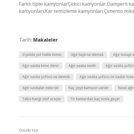
Farklı tipte kamyonlarÇekici kamyonlar.Damperli k
kamyonları.Kar temizleme kamyonları.Çimento mikse
Tarih:
Makaleler
4 yolda yol Hakkı Kimin
Ağır taşıt ne demek
Ağır tonajlı 
Ağır vasıta kime denir
Ağır vasıta nedir
Ağır vasıta şoför
Ağır vasıta şoförü ne demek
Ağır vasıta şoförü ne kadar maaş
Ağır vasıtalar nelerdir
Kaç çeşit kamyon vardır
Nasıl ağı
Taksi hangi sınıf araçtır
Tır kantardan kaç tonla geçer
Önceki Yazı