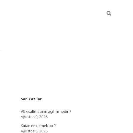
Sidebar
Son Yazılar
pia bella ca
VS kısaltmasının açılımı nedir ?
Ağustos 9, 2026
Kutan ne demek tıp ?
Ağustos 8, 2026