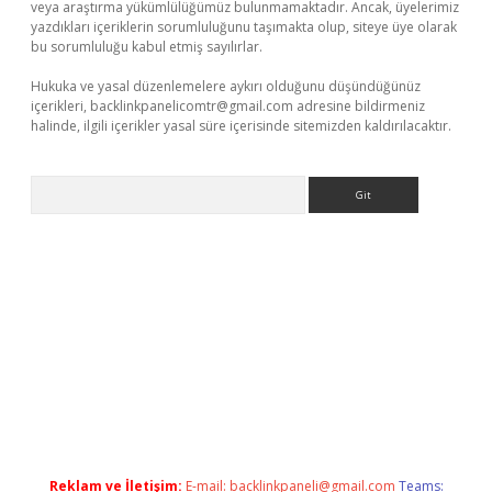
veya araştırma yükümlülüğümüz bulunmamaktadır. Ancak, üyelerimiz
yazdıkları içeriklerin sorumluluğunu taşımakta olup, siteye üye olarak
bu sorumluluğu kabul etmiş sayılırlar.
Hukuka ve yasal düzenlemelere aykırı olduğunu düşündüğünüz
içerikleri,
backlinkpanelicomtr@gmail.com
adresine bildirmeniz
halinde, ilgili içerikler yasal süre içerisinde sitemizden kaldırılacaktır.
Arama
casino giriş
Reklam ve İletişim:
E-mail:
backlinkpaneli@gmail.com
Teams: