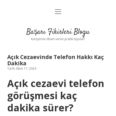
menüyü
Anasayfa
aç
Gizlilik Politikası
Başarı Fikirleri Blogu
Yasal Uyarı
Kariyerine ilham veren pratik tüyolar!
Hakkımızda
Açık Cezaevinde Telefon Hakkı Kaç
Dakika
Tarih: Ekim 17, 2024
Açık cezaevi telefon
görüşmesi kaç
dakika sürer?