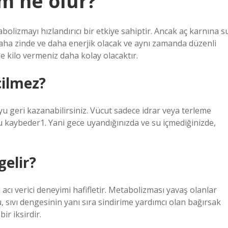
m ne olur?
bolizmayı hızlandırıcı bir etkiye sahiptir. Ancak aç karnına s
daha zinde ve daha enerjik olacak ve aynı zamanda düzenli
e kilo vermeniz daha kolay olacaktır.
çilmez?
 geri kazanabilirsiniz. Vücut sadece idrar veya terleme
u kaybeder1. Yani gece uyandığınızda ve su içmediğinizde,
gelir?
u acı verici deneyimi hafifletir. Metabolizması yavaş olanlar
su, sıvı dengesinin yanı sıra sindirime yardımcı olan bağırsak
ir iksirdir.