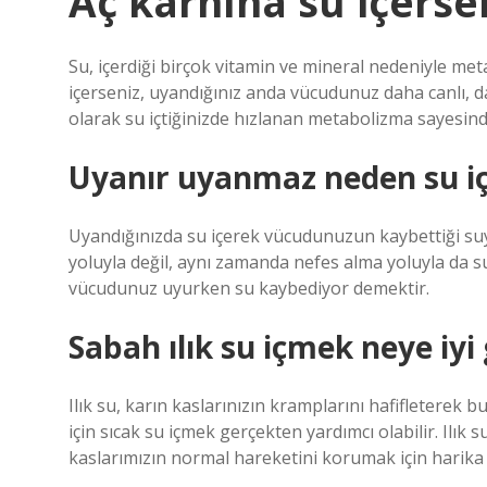
Aç karnına su içerse
Su, içerdiği birçok vitamin ve mineral nedeniyle meta
içerseniz, uyandığınız anda vücudunuz daha canlı, 
olarak su içtiğinizde hızlanan metabolizma sayesind
Uyanır uyanmaz neden su i
Uyandığınızda su içerek vücudunuzun kaybettiği suyu
yoluyla değil, aynı zamanda nefes alma yoluyla da s
vücudunuz uyurken su kaybediyor demektir.
Sabah ılık su içmek neye iyi 
Ilık su, karın kaslarınızın kramplarını hafifleterek b
için sıcak su içmek gerçekten yardımcı olabilir. Ilık 
kaslarımızın normal hareketini korumak için harika b