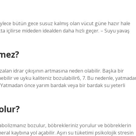
öylece bütün gece susuz kalmış olan vücut güne hazır hale
a içilirse mideden idealden daha hızlı geçer. – Suyu yavaş
lmez?
alan idrar çıkışının artmasına neden olabilir. Başka bir
ebilir ve uyku kaliteniz bozulabilir6, 7. Bu nedenle, yatmada
. Yatmadan önce yarım bardak veya bir bardak su yeterli
olur?
etabolizmanız bozulur, böbrekleriniz yorulur ve böbreklerin
ral kaybına yol açabilir. Aşırı su tüketimi psikolojik stresin