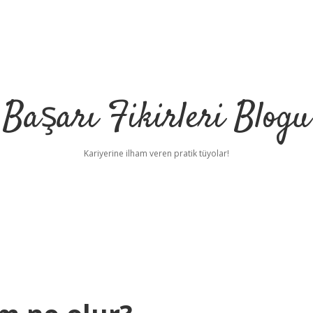
Başarı Fikirleri Blogu
Kariyerine ilham veren pratik tüyolar!