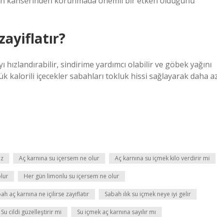
on kanserinden korunmada önemli bir etken olduğunu
zayiflatır?
hızlandırabilir, sindirime yardımcı olabilir ve göbek yağını
şük kalorili içecekler sabahları tokluk hissi sağlayarak daha a
iz
Aç karnına su içersem ne olur
Aç karnına su içmek kilo verdirir mi
olur
Her gün limonlu su içersem ne olur
ah aç karnına ne içilirse zayiflatır
Sabah ılık su içmek neye iyi gelir
Su cildi güzelleştirir mi
Su içmek aç karnına sayılır mı