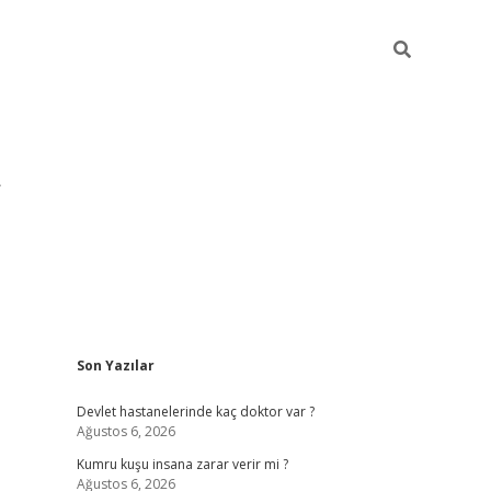
Sidebar
Son Yazılar
pia bella ca
Devlet hastanelerinde kaç doktor var ?
Ağustos 6, 2026
Kumru kuşu insana zarar verir mi ?
Ağustos 6, 2026