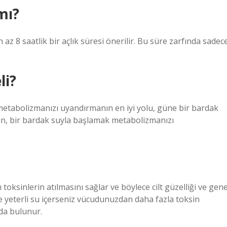
mı?
 az 8 saatlik bir açlık süresi önerilir. Bu süre zarfında sadec
li?
 metabolizmanızı uyandırmanın en iyi yolu, güne bir bardak
sun, bir bardak suyla başlamak metabolizmanızı
 toksinlerin atılmasını sağlar ve böylece cilt güzelliği ve gene
de yeterli su içerseniz vücudunuzdan daha fazla toksin
ıda bulunur.