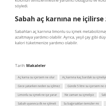
kolonun temizlenmesine yardımcı olduğunu ve kol
söyledi.
Sabah aç karnına ne içilirse 
Sabahları aç karnına limonlu su içmek metabolizmayı 
azaltmaya yardımcı olabilir. Ayrıca, yeşil çay gibi dü
kalori tüketmenize yardımcı olabilir.
Tarih:
Makaleler
Aç karna su içersem ne olur
Aç karnına kaç bardak su içmeliy
Gece yatarken neden su içilmez
Günde 5 litre su içersem ne 
Limonlu su içmek ne işe yarar
Ne zaman su içmeliyiz
Sab
Sabah uyanınca ilk ne içilmeli
Su bağırsakları temizler mi