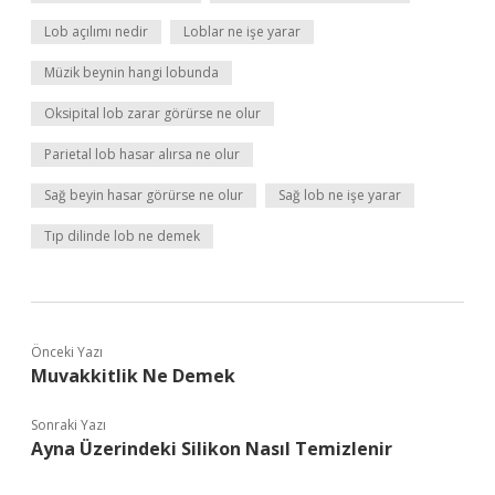
Lob açılımı nedir
Loblar ne işe yarar
Müzik beynin hangi lobunda
Oksipital lob zarar görürse ne olur
Parietal lob hasar alırsa ne olur
Sağ beyin hasar görürse ne olur
Sağ lob ne işe yarar
Tıp dilinde lob ne demek
Önceki Yazı
Muvakkitlik Ne Demek
Sonraki Yazı
Ayna Üzerindeki Silikon Nasıl Temizlenir