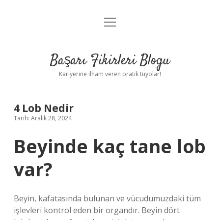
menüyü
Anasayfa
aç
Gizlilik Politikası
Başarı Fikirleri Blogu
Yasal Uyarı
Kariyerine ilham veren pratik tüyolar!
Hakkımızda
4 Lob Nedir
Tarih: Aralık 28, 2024
Beyinde kaç tane lob
var?
Beyin, kafatasında bulunan ve vücudumuzdaki tüm
işlevleri kontrol eden bir organdır. Beyin dört