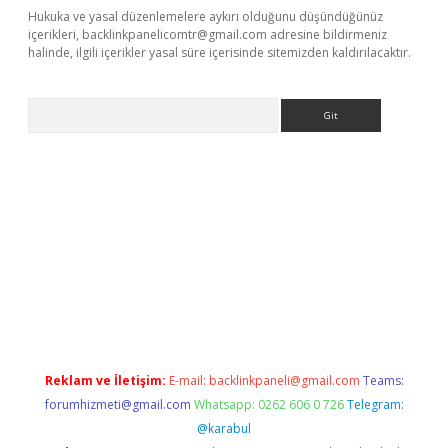
Hukuka ve yasal düzenlemelere aykırı olduğunu düşündüğünüz
içerikleri,
backlinkpanelicomtr@gmail.com
adresine bildirmeniz
halinde, ilgili içerikler yasal süre içerisinde sitemizden kaldırılacaktır.
Arama
a casino giriş
Reklam ve İletişim:
E-mail:
backlinkpaneli@gmail.com
Teams:
forumhizmeti@gmail.com
Whatsapp: 0262 606 0 726
Telegram:
@karabul