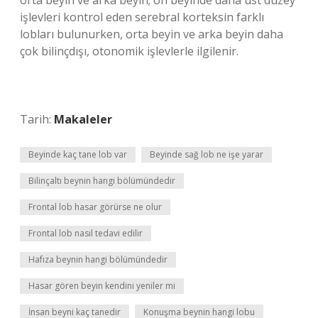
orta beyin ve arka beyin; ön beyinde daha üst düzey
işlevleri kontrol eden serebral korteksin farklı
lobları bulunurken, orta beyin ve arka beyin daha
çok bilinçdışı, otonomik işlevlerle ilgilenir.
Tarih:
Makaleler
Beyinde kaç tane lob var
Beyinde sağ lob ne işe yarar
Bilinçaltı beynin hangi bölümündedir
Frontal lob hasar görürse ne olur
Frontal lob nasıl tedavi edilir
Hafıza beynin hangi bölümündedir
Hasar gören beyin kendini yeniler mi
İnsan beyni kaç tanedir
Konuşma beynin hangi lobu