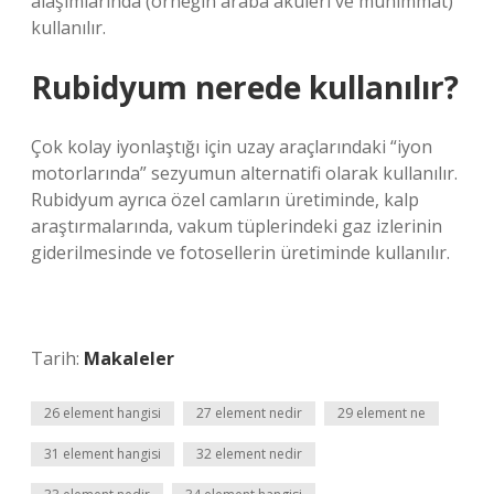
alaşımlarında (örneğin araba aküleri ve mühimmat)
kullanılır.
Rubidyum nerede kullanılır?
Çok kolay iyonlaştığı için uzay araçlarındaki “iyon
motorlarında” sezyumun alternatifi olarak kullanılır.
Rubidyum ayrıca özel camların üretiminde, kalp
araştırmalarında, vakum tüplerindeki gaz izlerinin
giderilmesinde ve fotosellerin üretiminde kullanılır.
Tarih:
Makaleler
26 element hangisi
27 element nedir
29 element ne
31 element hangisi
32 element nedir