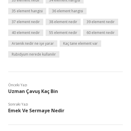
33 element nedir
34 element hangisi
35 element hangisi
36 element hangisi
37 element nedir
38 element nedir
39 element nedir
40 element nedir
55 element nedir
60 element nedir
Arsenik nedir ne işe yarar
Kaç tane element var
Rubidyum nerede kullanılır
Önceki Yazı
Uzman Çavuş Kaç Bin
Sonraki Yazı
Emek Ve Sermaye Nedir