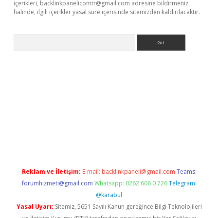
içerikleri,
backlinkpanelicomtr@gmail.com
adresine bildirmeniz
halinde, ilgili içerikler yasal süre içerisinde sitemizden kaldırılacaktır.
Arama
ella casino giriş
Reklam ve İletişim:
E-mail:
backlinkpaneli@gmail.com
Teams:
forumhizmeti@gmail.com
Whatsapp: 0262 606 0 726
Telegram:
@karabul
Yasal Uyarı:
Sitemiz, 5651 Sayılı Kanun gereğince Bilgi Teknolojileri