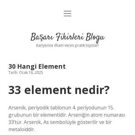
menüyü
Anasayfa
aç
Gizlilik Politikası
Başarı Fikirleri Blogu
Yasal Uyarı
Kariyerine ilham veren pratik tüyolar!
Hakkımızda
30 Hangi Element
Tarih: Ocak 18, 2025
33 element nedir?
Arsenik, periyodik tablonun 4. periyodunun 15.
grubunun bir elementidir. Arseniğin atom numarası
33’tür. Arsenik, As sembolüyle gösterilir ve bir
metaloiddir.