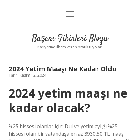
menüyü
Anasayfa
aç
Gizlilik Politikası
Başarı Fikirleri Blogu
Yasal Uyarı
Kariyerine ilham veren pratik tüyolar!
Hakkımızda
2024 Yetim Maaşı Ne Kadar Oldu
Tarih: Kasım 12, 2024
2024 yetim maaşı ne
kadar olacak?
%25 hissesi olanlar için: Dul ve yetim aylığı %25
hissesi olan bir vatandaşa en az 3930,50 TL maaş