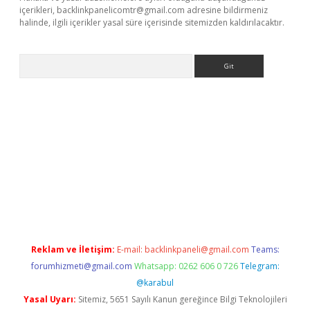
içerikleri,
backlinkpanelicomtr@gmail.com
adresine bildirmeniz
halinde, ilgili içerikler yasal süre içerisinde sitemizden kaldırılacaktır.
Arama
a casino giriş
Reklam ve İletişim:
E-mail:
backlinkpaneli@gmail.com
Teams:
forumhizmeti@gmail.com
Whatsapp: 0262 606 0 726
Telegram:
@karabul
Yasal Uyarı:
Sitemiz, 5651 Sayılı Kanun gereğince Bilgi Teknolojileri