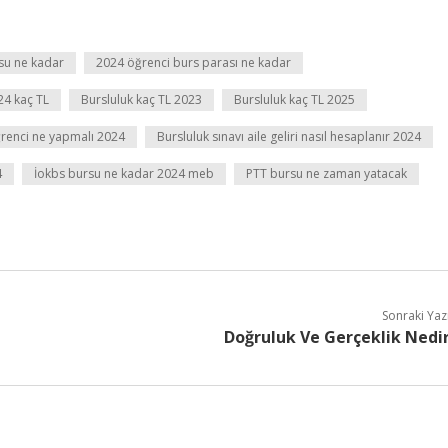
su ne kadar
2024 öğrenci burs parası ne kadar
24 kaç TL
Bursluluk kaç TL 2023
Bursluluk kaç TL 2025
ğrenci ne yapmalı 2024
Bursluluk sınavı aile geliri nasıl hesaplanır 2024
4
İokbs bursu ne kadar 2024 meb
PTT bursu ne zaman yatacak
Sonraki Yaz
Doğruluk Ve Gerçeklik Nedi