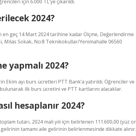
encileri için 6.000 TL’ye çıkarıldı.
rilecek 2024?
ının en geç 14 Mart 2024 tarihine kadar Ölçme, Değerlendirme
si, Milas Sokak, No:8 Teknikokullar/Yenimahalle 06560
ne yapmalı 2024?
n Ekim ayı burs ücretleri PTT Bank’a yatırıldı. Öğrenciler ve
bulunarak ilk burs ücretini ve PTT kartlarını alacaklar.
nasıl hesaplanır 2024?
 toplam tutarı, 2024 mali yılı için belirlenen 111.600,00 (yüz o
 gelirinin tamamı aile gelirinin belirlenmesinde dikkate alınır.