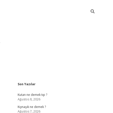
Sidebar
Son Yazılar
pia bella ca
Kutan ne demek tıp ?
Ağustos 8, 2026
Kıynaşık ne demek ?
Ağustos 7, 2026