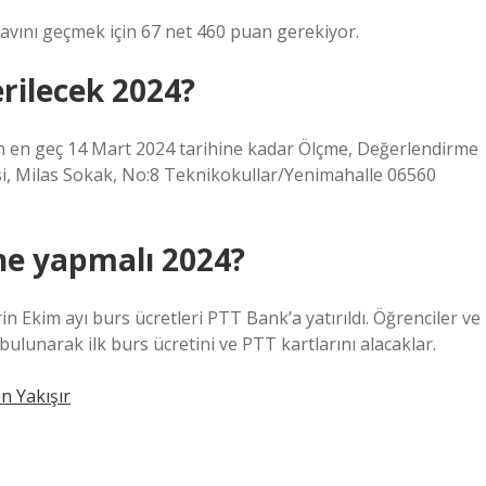
ınavını geçmek için 67 net 460 puan gerekiyor.
rilecek 2024?
ının en geç 14 Mart 2024 tarihine kadar Ölçme, Değerlendirme
si, Milas Sokak, No:8 Teknikokullar/Yenimahalle 06560
ne yapmalı 2024?
n Ekim ayı burs ücretleri PTT Bank’a yatırıldı. Öğrenciler ve
bulunarak ilk burs ücretini ve PTT kartlarını alacaklar.
n Yakışır