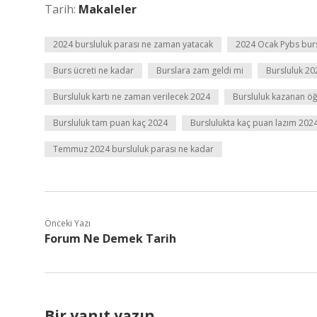
Tarih:
Makaleler
2024 bursluluk parası ne zaman yatacak
2024 Ocak Pybs bur
Burs ücreti ne kadar
Burslara zam geldi mi
Bursluluk 20
Bursluluk kartı ne zaman verilecek 2024
Bursluluk kazanan ö
Bursluluk tam puan kaç 2024
Burslulukta kaç puan lazım 202
Temmuz 2024 bursluluk parası ne kadar
Önceki Yazı
Forum Ne Demek Tarih
Bir yanıt yazın