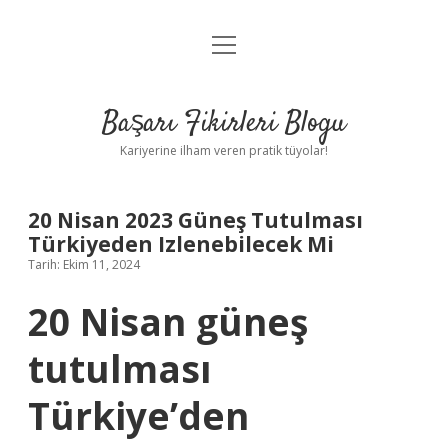
menüyü
Anasayfa
aç
Gizlilik Politikası
Başarı Fikirleri Blogu
Yasal Uyarı
Kariyerine ilham veren pratik tüyolar!
Hakkımızda
20 Nisan 2023 Güneş Tutulması
Türkiyeden Izlenebilecek Mi
Tarih: Ekim 11, 2024
20 Nisan güneş
tutulması
Türkiye’den