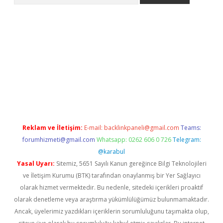
lla casino giriş
Reklam ve İletişim:
E-mail:
backlinkpaneli@gmail.com
Teams:
forumhizmeti@gmail.com
Whatsapp: 0262 606 0 726
Telegram:
@karabul
Yasal Uyarı:
Sitemiz, 5651 Sayılı Kanun gereğince Bilgi Teknolojileri
ve İletişim Kurumu (BTK) tarafından onaylanmış bir Yer Sağlayıcı
olarak hizmet vermektedir. Bu nedenle, sitedeki içerikleri proaktif
olarak denetleme veya araştırma yükümlülüğümüz bulunmamaktadır.
Ancak, üyelerimiz yazdıkları içeriklerin sorumluluğunu taşımakta olup,