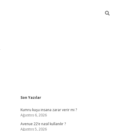
Sidebar
Son Yazılar
pia bella ca
Kumru kuşu insana zarar verir mi ?
Ağustos 6, 2026
Avenue 22’e nasıl kullanılır ?
Ağustos 5, 2026