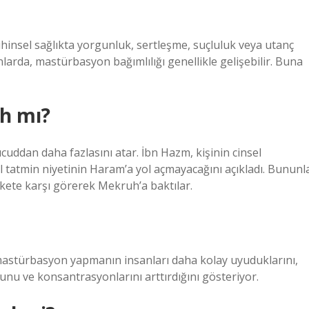
ihinsel sağlıkta yorgunluk, sertleşme, suçluluk veya utanç
anlarda, mastürbasyon bağımlılığı genellikle gelişebilir. Buna
h mı?
cuddan daha fazlasını atar. İbn Hazm, kişinin cinsel
atmin niyetinin Haram’a yol açmayacağını açıkladı. Bununl
akete karşı görerek Mekruh’a baktılar.
 mastürbasyon yapmanın insanları daha kolay uyuduklarını,
unu ve konsantrasyonlarını arttırdığını gösteriyor.