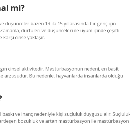
mal mi?
ve düşünceler bazen 13 ila 15 yıl arasında bir genç için
amanla, dürtüleri ve düşünceleri ile uyum içinde çeşitli
 karşı cinse yaklaşır.
ın cinsel aktivitedir. Mastürbasyonun nedeni, en basit
etme arzusudur. Bu nedenle, hayvanlarda insanlarda olduğu
?
baskı ve inanç nedeniyle kişi suçluluk duygusu alır. Suçlulu
sertleşen bozukluk ve artan mastürbasyon ile mastürbasyon