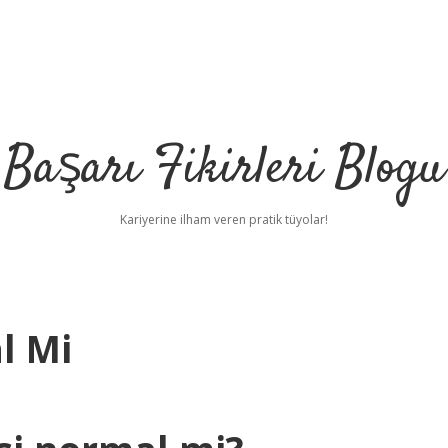
Başarı Fikirleri Blogu
Kariyerine ilham veren pratik tüyolar!
l Mi