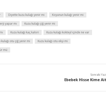
r
Diyette kuzu kulağı yenir mi
Koyunun kulağı yenir mi
lerji yapar mı
Kuzu kulağı çiğ yenir mi
 mı
Kuzu kulağı kaç kalori
Kuzu kulağı kokteyl içinde ne var
 kulağı otu çiğ yenir mi
Kuzu kulağı otu ekşi mi
rür mü
Sonraki Yaz
Ebebek Hisse Kime Ai