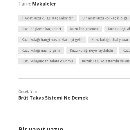
Tarih:
Makaleler
1 Adet kuzu kulağı Kaç Kaloridir
Bir adet kuzu kol kaç kilo geli
Kuzu haşlama kaç kalori
Kuzu kaç gramdır
Kuzu kulağı a
Kuzu kulağı hangi hastalıklara iyi gelir
Kuzu kulağı ishal yapar
Kuzu kulağı nasıl pişirilir
Kuzu kulağı neye faydalıdır
Kuzu
Kuzu kulağından salata olur mu
Kuzukulağı kolesterolü düşü
Önceki Yazı
Brüt Takas Sistemi Ne Demek
Bir yanıt yazın