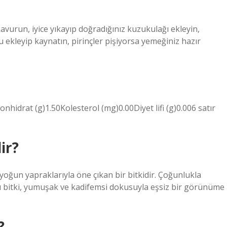
 kavurun, iyice yıkayıp doğradığınız kuzukulağı ekleyin,
su ekleyip kaynatın, pirinçler pişiyorsa yemeğiniz hazır
idrat (g)1.50Kolesterol (mg)0.00Diyet lifi (g)0.006 satır
ir?
 yoğun yapraklarıyla öne çıkan bir bitkidir. Çoğunlukla
 bitki, yumuşak ve kadifemsi dokusuyla eşsiz bir görünüme
?