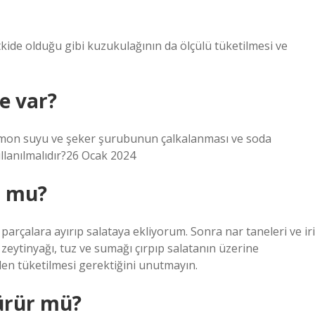
bitkide olduğu gibi kuzukulağının da ölçülü tüketilmesi ve
e var?
n, limon suyu ve şeker şurubunun çalkalanması ve soda
ullanılmalıdır?26 Ocak 2024
r mu?
 parçalara ayırıp salataya ekliyorum. Sonra nar taneleri ve iri
 zeytinyağı, tuz ve sumağı çırpıp salatanın üzerine
n tüketilmesi gerektiğini unutmayın.
ürür mü?