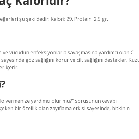
aç Kaloridir?
rleri şu şekildedir: Kalori: 29. Protein: 2,5 gr.
?
ren ve vücudun enfeksiyonlarla savaşmasına yardımcı olan C
i sayesinde göz sağlığını korur ve cilt sağlığını destekler. Kuz
r içerir.
i?
ilo vermenize yardımcı olur mu?” sorusunun cevabı
eken bir özellik olan zayıflama etkisi sayesinde, bitkinin