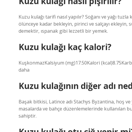
Kuzu kulağı nasıl pişirilir?
Kuzu kulağı tarifi nasıl yapılır? Soğanı ve yağı tuzla
ölünceye kadar bekleyin, pirinci ve salçayı ekleyin, 
demektir, ıspanak gibi lezzetli bir yemek.
Kuzu kulağı kaç kalori?
KuşkonmazKalsiyum (mg)17.50Kalori (kcal)8.75Karbonh
daha
Kuzu kulağının diğer adı ned
Başak bitkisi, Latince adı Stachys Byzantina, hoş ve
masalarda ve bahçe düzenlemelerinde kullanılan bu
sahiptir.
Kuzu kulağı otu çiğ yenir mi