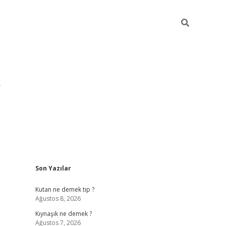
Sidebar
Son Yazılar
pia bella ca
Kutan ne demek tıp ?
Ağustos 8, 2026
Kıynaşık ne demek ?
Ağustos 7, 2026