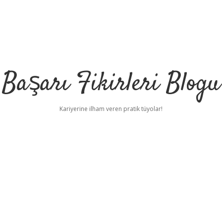
Başarı Fikirleri Blogu
Kariyerine ilham veren pratik tüyolar!