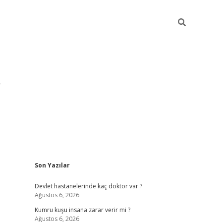
Sidebar
Son Yazılar
pia bella casino giriş
Devlet hastanelerinde kaç doktor var ?
Ağustos 6, 2026
Kumru kuşu insana zarar verir mi ?
Ağustos 6, 2026