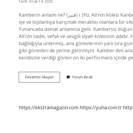
Tarih: Ocak 14, 2025
Kamberin anlamı ne? (ﻗﻨﺒﺮ) i. (Hz. Ali’nin kölesi Kanber’in adından sonra) “Kambersiz düğün olmaz” sözünde, her
işe ve toplantıya karışmak meraklısı olanlara bir 
Yunancada damat anlamına gelir. Kambersiz düğün
Ali’nin sadık, vefalı ve sevgili siyah kölesinin adıdır
bağlılığıyla ünlenmiş, ana görevlerinin yanı sıra gün
gibi görevleri de yerine getirmiştir. Kamber dini 
kendisine verdiği görevi on iki performans içinde ye
Kamber
Devamını okuyun
Yorum Bırak
Kime
Denir
https://ekstramagazin.com
https://yuha.com.tr
http