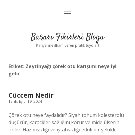
menüyü
Anasayfa
aç
Gizlilik Politikası
Başarı Fikirleri Blogu
Yasal Uyarı
Kariyerine ilham veren pratik tüyolar!
Hakkımızda
Etiket:
Zeytinyağı çörek otu karışımı neye iyi
gelir
Cüccem Nedir
Tarih: Eylül 19, 2024
Çörek otu neye faydalıdır? Siyah tohum kolesterolü
düşürür, karaciğer sağlığını korur ve mide ülserini
önler. Hazımsızlığı ve iştahsızlığı etkili bir şekilde