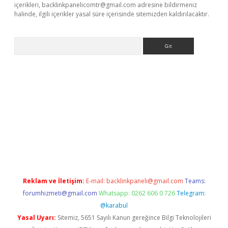
içerikleri,
backlinkpanelicomtr@gmail.com
adresine bildirmeniz
halinde, ilgili içerikler yasal süre içerisinde sitemizden kaldırılacaktır.
Arama
 giriş
Reklam ve İletişim:
E-mail:
backlinkpaneli@gmail.com
Teams:
forumhizmeti@gmail.com
Whatsapp: 0262 606 0 726
Telegram:
@karabul
Yasal Uyarı:
Sitemiz, 5651 Sayılı Kanun gereğince Bilgi Teknolojileri