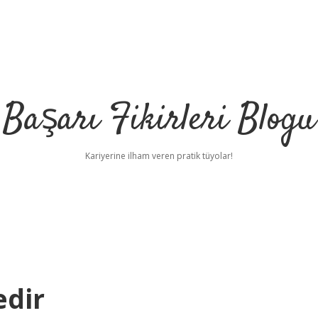
Başarı Fikirleri Blogu
Kariyerine ilham veren pratik tüyolar!
edir