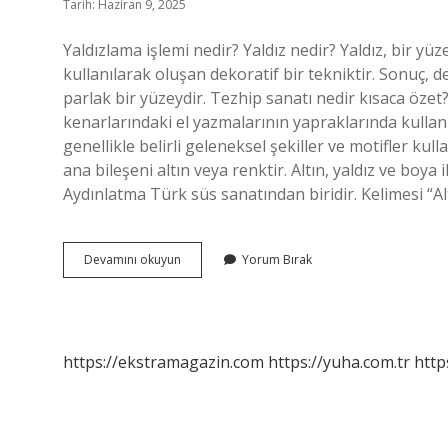
Tarih: Haziran 9, 2025
Yaldızlama işlemi nedir? Yaldız nedir? Yaldız, bir yü
kullanılarak oluşan dekoratif bir tekniktir. Sonuç, 
parlak bir yüzeydir. Tezhip sanatı nedir kısaca özet?
kenarlarındaki el yazmalarının yapraklarında kullan
genellikle belirli geleneksel şekiller ve motifler ku
ana bileşeni altın veya renktir. Altın, yaldız ve boya
Aydınlatma Türk süs sanatından biridir. Kelimesi “Alt
Yaldızlama
Devamını okuyun
Yorum Bırak
Sanatı
Nedir
https://ekstramagazin.com
https://yuha.com.tr
http