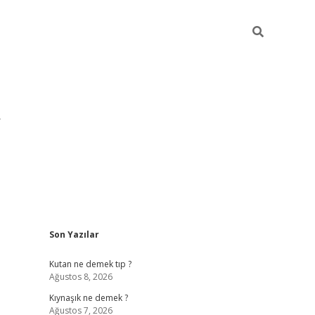
Sidebar
Son Yazılar
pia bella casino giriş
Kutan ne demek tıp ?
Ağustos 8, 2026
Kıynaşık ne demek ?
Ağustos 7, 2026