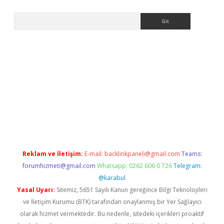
Arama
giriş
Reklam ve İletişim:
E-mail:
backlinkpaneli@gmail.com
Teams:
forumhizmeti@gmail.com
Whatsapp: 0262 606 0 726
Telegram:
@karabul
Yasal Uyarı:
Sitemiz, 5651 Sayılı Kanun gereğince Bilgi Teknolojileri
ve İletişim Kurumu (BTK) tarafından onaylanmış bir Yer Sağlayıcı
olarak hizmet vermektedir. Bu nedenle, sitedeki içerikleri proaktif