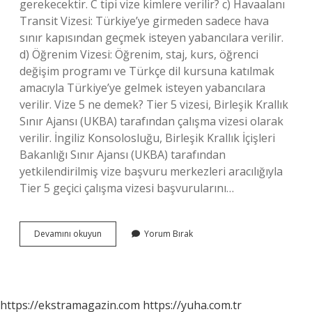
gerekecektir. C tipi vize kimlere verilir? c) Havaalanı
Transit Vizesi: Türkiye’ye girmeden sadece hava
sınır kapısından geçmek isteyen yabancılara verilir.
d) Öğrenim Vizesi: Öğrenim, staj, kurs, öğrenci
değişim programı ve Türkçe dil kursuna katılmak
amacıyla Türkiye’ye gelmek isteyen yabancılara
verilir. Vize 5 ne demek? Tier 5 vizesi, Birleşik Krallık
Sınır Ajansı (UKBA) tarafından çalışma vizesi olarak
verilir. İngiliz Konsolosluğu, Birleşik Krallık İçişleri
Bakanlığı Sınır Ajansı (UKBA) tarafından
yetkilendirilmiş vize başvuru merkezleri aracılığıyla
Tier 5 geçici çalışma vizesi başvurularını…
Kaç
Devamını okuyun
Yorum Bırak
Çeşit
Vize
Türü
Vardır
https://ekstramagazin.com
https://yuha.com.tr