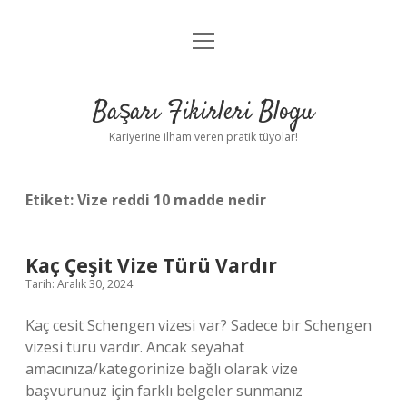
menüyü
Anasayfa
aç
Gizlilik Politikası
Başarı Fikirleri Blogu
Yasal Uyarı
Kariyerine ilham veren pratik tüyolar!
Hakkımızda
Etiket:
Vize reddi 10 madde nedir
Kaç Çeşit Vize Türü Vardır
Tarih: Aralık 30, 2024
Kaç cesit Schengen vizesi var? Sadece bir Schengen
vizesi türü vardır. Ancak seyahat
amacınıza/kategorinize bağlı olarak vize
başvurunuz için farklı belgeler sunmanız