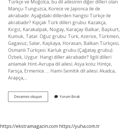
Türkçe ve Moğolca, bu dil ailesinin diğer dilleri olan
Mançu-Tunguzca, Korece ve Japonca ile de
akrabadır. Aşağıdaki dillerden hangisi Türkçe ile
akrabadır? Kıpçak Türk dilleri grubu: Kazakça,
Kırgız, Karakalpak, Nogay, Karaçay-Balkar, Başkurt,
Kumuk, Tatar. Oğuz grubu: Türk, Azerice, Türkmen,
Gagavuz, Salar, Kaşkaya, Horasan, Balkan Türkçesi,
Osmanlı Türkçesi. Karluk grubu (Çağatay grubu):
Özbek, Uygur. Hangi diller akrabadır? İlgili dilleri
anlamak Hint-Avrupa dil ailesi. Asya kolu: Hintçe,
Farsça, Ermenice. … Hami-Semitik dil ailesi: Akadca,
Arapça,…
Hangi
Devamını okuyun
Yorum Bırak
Dil
Türkçe
Ile
Akraba
https://ekstramagazin.com
https://yuha.com.tr