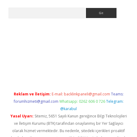
Arama
giriş
Reklam ve İletişim:
E-mail:
backlinkpaneli@gmail.com
Teams:
forumhizmeti@gmail.com
Whatsapp: 0262 606 0 726
Telegram:
@karabul
Yasal Uyarı:
Sitemiz, 5651 Sayılı Kanun gereğince Bilgi Teknolojileri
ve İletişim Kurumu (BTK) tarafından onaylanmış bir Yer Sağlayıcı
olarak hizmet vermektedir. Bu nedenle, sitedeki içerikleri proaktif