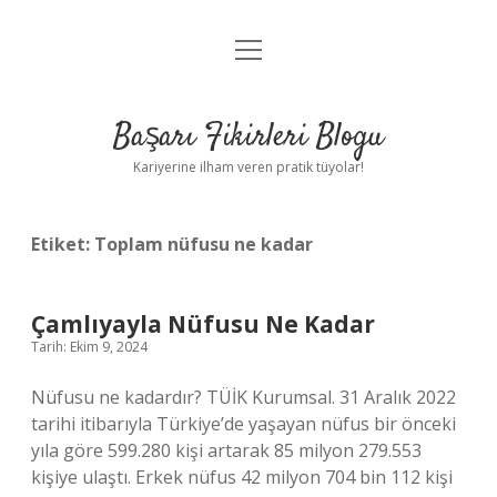
menüyü
Anasayfa
aç
Gizlilik Politikası
Başarı Fikirleri Blogu
Yasal Uyarı
Kariyerine ilham veren pratik tüyolar!
Hakkımızda
Etiket:
Toplam nüfusu ne kadar
Çamlıyayla Nüfusu Ne Kadar
Tarih: Ekim 9, 2024
Nüfusu ne kadardır? TÜİK Kurumsal. 31 Aralık 2022
tarihi itibarıyla Türkiye’de yaşayan nüfus bir önceki
yıla göre 599.280 kişi artarak 85 milyon 279.553
kişiye ulaştı. Erkek nüfus 42 milyon 704 bin 112 kişi