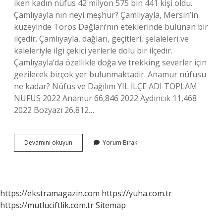
iken kadın nüfus 42 milyon 575 bin 441 kişi oldu.
Çamlıyayla nın neyi meşhur? Çamlıyayla, Mersin’in
kuzeyinde Toros Dağları’nın eteklerinde bulunan bir
ilçedir. Çamlıyayla, dağları, geçitleri, şelaleleri ve
kaleleriyle ilgi çekici yerlerle dolu bir ilçedir.
Çamlıyayla’da özellikle doğa ve trekking severler için
gezilecek birçok yer bulunmaktadır. Anamur nüfusu
ne kadar? Nüfus ve Dağılım YIL İLÇE ADI TOPLAM
NÜFUS 2022 Anamur 66,846 2022 Aydıncık 11,468
2022 Bozyazı 26,812…
Çamlıyayla
Devamını okuyun
Yorum Bırak
Nüfusu
Ne
Kadar
https://ekstramagazin.com
https://yuha.com.tr
https://mutluciftlik.com.tr
Sitemap