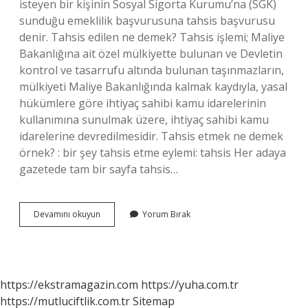
isteyen bir kişinin Sosyal Sigorta Kurumu’na (SGK)
sunduğu emeklilik başvurusuna tahsis başvurusu
denir. Tahsis edilen ne demek? Tahsis işlemi; Maliye
Bakanlığına ait özel mülkiyette bulunan ve Devletin
kontrol ve tasarrufu altında bulunan taşınmazların,
mülkiyeti Maliye Bakanlığında kalmak kaydıyla, yasal
hükümlere göre ihtiyaç sahibi kamu idarelerinin
kullanımına sunulmak üzere, ihtiyaç sahibi kamu
idarelerine devredilmesidir. Tahsis etmek ne demek
örnek? : bir şey tahsis etme eylemi: tahsis Her adaya
gazetede tam bir sayfa tahsis…
Tahsis
Devamını okuyun
Yorum Bırak
Edilecek
Ne
Demek
https://ekstramagazin.com
https://yuha.com.tr
https://mutluciftlik.com.tr
Sitemap