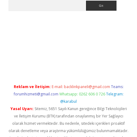
Arama
giriş
Reklam ve İletişim:
E-mail:
backlinkpaneli@gmail.com
Teams:
forumhizmeti@gmail.com
Whatsapp: 0262 606 0 726
Telegram:
@karabul
Yasal Uyarı:
Sitemiz, 5651 Sayılı Kanun gereğince Bilgi Teknolojileri
ve İletişim Kurumu (BTK) tarafından onaylanmış bir Yer Sağlayıcı
olarak hizmet vermektedir. Bu nedenle, sitedeki içerikleri proaktif
olarak denetleme veya araştırma yükümlülüğümüz bulunmamaktadır.