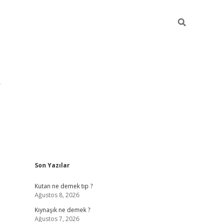
Sidebar
Son Yazılar
pia bella casino giriş
Kutan ne demek tıp ?
Ağustos 8, 2026
Kıynaşık ne demek ?
Ağustos 7, 2026