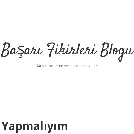
Başarı Fikirleri Blogu
Kariyerine ilham veren pratik tüyolar!
e Yapmalıyım