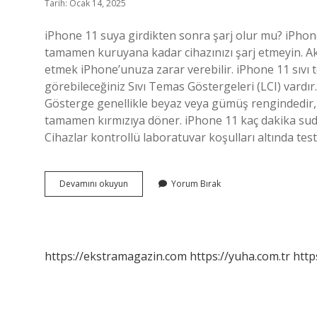
Tarih: Ocak 14, 2025
iPhone 11 suya girdikten sonra şarj olur mu? iPhone
tamamen kuruyana kadar cihazınızı şarj etmeyin. A
etmek iPhone’unuza zarar verebilir. iPhone 11 sıvı t
görebileceğiniz Sıvı Temas Göstergeleri (LCI) vardır. 
Gösterge genellikle beyaz veya gümüş rengindedir, 
tamamen kırmızıya döner. iPhone 11 kaç dakika suda 
Cihazlar kontrollü laboratuvar koşulları altında test
Iphone
Devamını okuyun
Yorum Bırak
11
Islandı
Ne
Yapmalıyım
https://ekstramagazin.com
https://yuha.com.tr
http