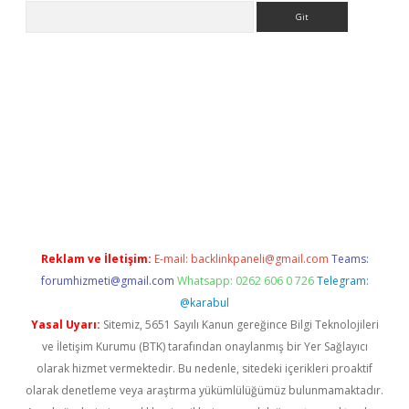
Arama
giriş
Reklam ve İletişim:
E-mail:
backlinkpaneli@gmail.com
Teams:
forumhizmeti@gmail.com
Whatsapp: 0262 606 0 726
Telegram:
@karabul
Yasal Uyarı:
Sitemiz, 5651 Sayılı Kanun gereğince Bilgi Teknolojileri
ve İletişim Kurumu (BTK) tarafından onaylanmış bir Yer Sağlayıcı
olarak hizmet vermektedir. Bu nedenle, sitedeki içerikleri proaktif
olarak denetleme veya araştırma yükümlülüğümüz bulunmamaktadır.