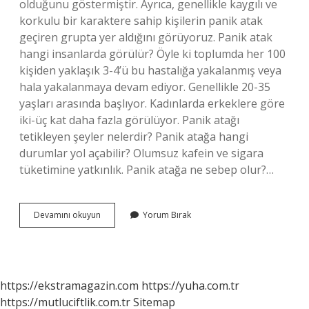
olduğunu göstermiştir. Ayrıca, genellikle kaygılı ve
korkulu bir karaktere sahip kişilerin panik atak
geçiren grupta yer aldığını görüyoruz. Panik atak
hangi insanlarda görülür? Öyle ki toplumda her 100
kişiden yaklaşık 3-4’ü bu hastalığa yakalanmış veya
hala yakalanmaya devam ediyor. Genellikle 20-35
yaşları arasında başlıyor. Kadınlarda erkeklere göre
iki-üç kat daha fazla görülüyor. Panik atağı
tetikleyen şeyler nelerdir? Panik atağa hangi
durumlar yol açabilir? Olumsuz kafein ve sigara
tüketimine yatkınlık. Panik atağa ne sebep olur?…
Panik
Devamını okuyun
Yorum Bırak
Atak
En
Çok
Kimlerde
Görülür
https://ekstramagazin.com
https://yuha.com.tr
https://mutluciftlik.com.tr
Sitemap