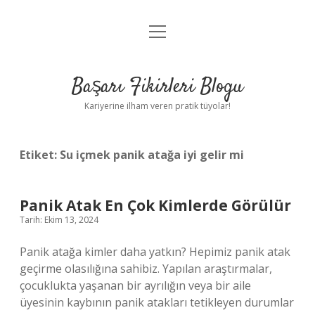
menüyü
Anasayfa
aç
Gizlilik Politikası
Başarı Fikirleri Blogu
Yasal Uyarı
Kariyerine ilham veren pratik tüyolar!
Hakkımızda
Etiket:
Su içmek panik atağa iyi gelir mi
Panik Atak En Çok Kimlerde Görülür
Tarih: Ekim 13, 2024
Panik atağa kimler daha yatkın? Hepimiz panik atak
geçirme olasılığına sahibiz. Yapılan araştırmalar,
çocuklukta yaşanan bir ayrılığın veya bir aile
üyesinin kaybının panik atakları tetikleyen durumlar