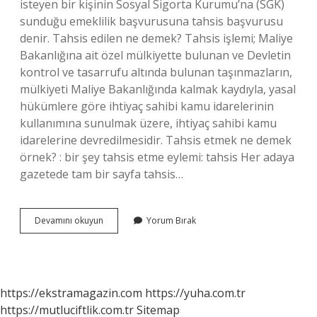
isteyen bir kişinin Sosyal Sigorta Kurumu’na (SGK)
sunduğu emeklilik başvurusuna tahsis başvurusu
denir. Tahsis edilen ne demek? Tahsis işlemi; Maliye
Bakanlığına ait özel mülkiyette bulunan ve Devletin
kontrol ve tasarrufu altında bulunan taşınmazların,
mülkiyeti Maliye Bakanlığında kalmak kaydıyla, yasal
hükümlere göre ihtiyaç sahibi kamu idarelerinin
kullanımına sunulmak üzere, ihtiyaç sahibi kamu
idarelerine devredilmesidir. Tahsis etmek ne demek
örnek? : bir şey tahsis etme eylemi: tahsis Her adaya
gazetede tam bir sayfa tahsis…
Tahsis
Devamını okuyun
Yorum Bırak
Edilecek
Ne
Demek
https://ekstramagazin.com
https://yuha.com.tr
https://mutluciftlik.com.tr
Sitemap