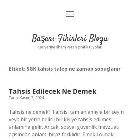
menüyü
Anasayfa
aç
Gizlilik Politikası
Başarı Fikirleri Blogu
Yasal Uyarı
Kariyerine ilham veren pratik tüyolar!
Hakkımızda
Etiket:
SGK tahsis talep ne zaman sonuçlanır
Tahsis Edilecek Ne Demek
Tarih: Kasım 7, 2024
Tahsis ne demek? Tahsis, tam anlamıyla bir şeyin
veya bir yerin belirli bir kişiye tahsis edilmesi
anlamına gelir. Ancak, sosyal güvenlik mevzuatı
açısından anlamı biraz farklıdır. Emekli olmak