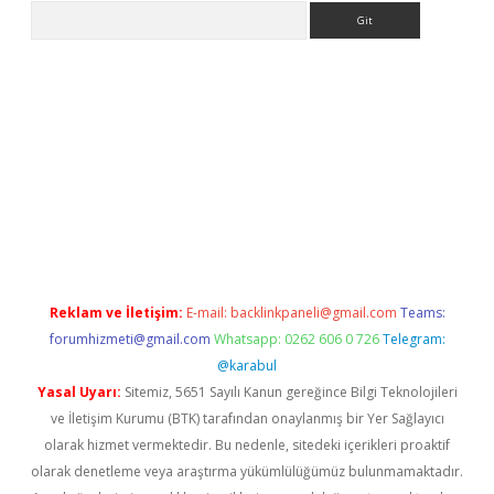
Arama
giriş
Reklam ve İletişim:
E-mail:
backlinkpaneli@gmail.com
Teams:
forumhizmeti@gmail.com
Whatsapp: 0262 606 0 726
Telegram:
@karabul
Yasal Uyarı:
Sitemiz, 5651 Sayılı Kanun gereğince Bilgi Teknolojileri
ve İletişim Kurumu (BTK) tarafından onaylanmış bir Yer Sağlayıcı
olarak hizmet vermektedir. Bu nedenle, sitedeki içerikleri proaktif
olarak denetleme veya araştırma yükümlülüğümüz bulunmamaktadır.