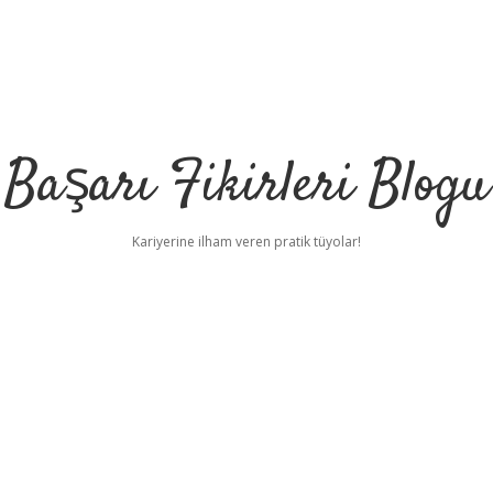
Başarı Fikirleri Blogu
Kariyerine ilham veren pratik tüyolar!