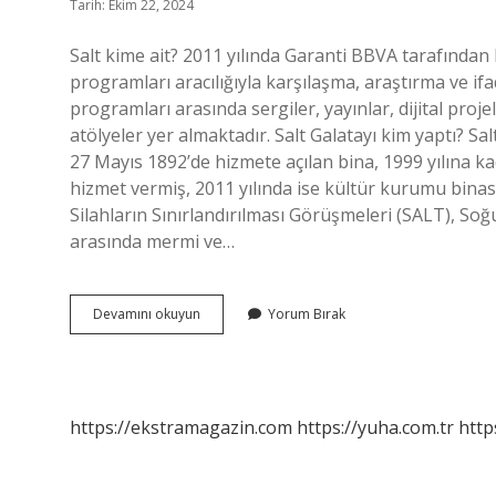
Tarih: Ekim 22, 2024
Salt kime ait? 2011 yılında Garanti BBVA tarafından ku
programları aracılığıyla karşılaşma, araştırma ve if
programları arasında sergiler, yayınlar, dijital proj
atölyeler yer almaktadır. Salt Galatayı kim yaptı? S
27 Mayıs 1892’de hizmete açılan bina, 1999 yılına 
hizmet vermiş, 2011 yılında ise kültür kurumu binası
Silahların Sınırlandırılması Görüşmeleri (SALT), Soğu
arasında mermi ve…
Salt
Devamını okuyun
Yorum Bırak
Kim
Kurdu
https://ekstramagazin.com
https://yuha.com.tr
http