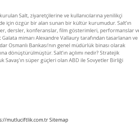
rulan Salt, ziyaretçilerine ve kullanıcılarına yenilikçi
ade için özgür bir alan sunan bir kültür kurumudur. Salt’ın
eler, dersler, konferanslar, film gösterimleri, performanslar v
alt Galata mimarı Alexandre Vallaury tarafından tasarlanan ve
kadar Osmanlı Bankası’nın genel müdürlük binası olarak
na dönüştürülmüştür. Salt’ın açılımı nedir? Stratejik
k Savaş’ın süper güçleri olan ABD ile Sovyetler Birliği
s://mutluciftlik.com.tr
Sitemap