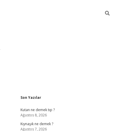
Sidebar
Son Yazılar
pia bella casino giriş
Kutan ne demek tıp ?
Ağustos 8, 2026
Kıynaşık ne demek ?
Ağustos 7, 2026