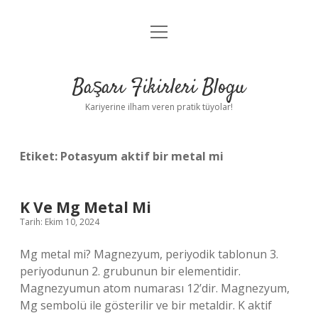
menüyü
Anasayfa
aç
Gizlilik Politikası
Başarı Fikirleri Blogu
Yasal Uyarı
Kariyerine ilham veren pratik tüyolar!
Hakkımızda
Etiket:
Potasyum aktif bir metal mi
K Ve Mg Metal Mi
Tarih: Ekim 10, 2024
Mg metal mi? Magnezyum, periyodik tablonun 3.
periyodunun 2. grubunun bir elementidir.
Magnezyumun atom numarası 12’dir. Magnezyum,
Mg sembolü ile gösterilir ve bir metaldir. K aktif