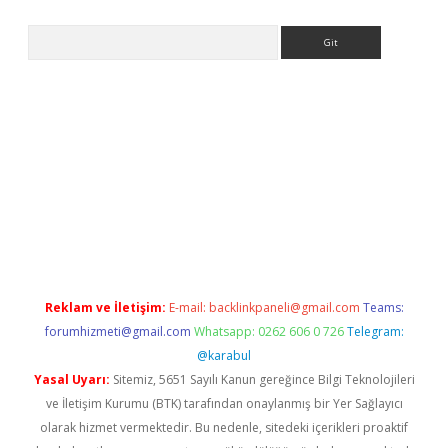
Arama
 giriş
Reklam ve İletişim:
E-mail:
backlinkpaneli@gmail.com
Teams:
forumhizmeti@gmail.com
Whatsapp: 0262 606 0 726
Telegram:
@karabul
Yasal Uyarı:
Sitemiz, 5651 Sayılı Kanun gereğince Bilgi Teknolojileri
ve İletişim Kurumu (BTK) tarafından onaylanmış bir Yer Sağlayıcı
olarak hizmet vermektedir. Bu nedenle, sitedeki içerikleri proaktif