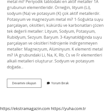
metal mi? Periyodik tablodaki en aktif metaller 1A
grubunun elementleridir. Örneğin, lityum (Li),
sodyum (Na) ve potasyum (K) çok aktif metallerdir.
Potasyum ve magnezyum metal mi? 1-Soğukta suyu
parçalayan, oksitleri, kükürdü ve karbonatları çözen
tek değerli metaller: Lityum, Sodyum, Potasyum,
Rubidyum, Sezyum. Baryum. 3-Kaynatıldığında suyu
parçalayan ve oksitleri hidrojenle indirgenmeyen
metaller: Magnezyum, Alüminyum. K elementi metal
mi? IA grubundaki Li, Na, K, Rb, Cs ve Fr elementleri
alkali metalleri oluşturur. Sodyum ve potasyum
doğada…
K
Devamını okuyun
Yorum Bırak
Ve
Mg
Metal
Mi
https://ekstramagazin.com
https://yuha.com.tr