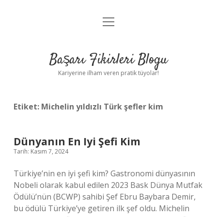
menüyü
Anasayfa
aç
Gizlilik Politikası
Başarı Fikirleri Blogu
Yasal Uyarı
Kariyerine ilham veren pratik tüyolar!
Hakkımızda
Etiket:
Michelin yıldızlı Türk şefler kim
Dünyanın En Iyi Şefi Kim
Tarih: Kasım 7, 2024
Türkiye’nin en iyi şefi kim? Gastronomi dünyasının
Nobeli olarak kabul edilen 2023 Bask Dünya Mutfak
Ödülü’nün (BCWP) sahibi Şef Ebru Baybara Demir,
bu ödülü Türkiye’ye getiren ilk şef oldu. Michelin