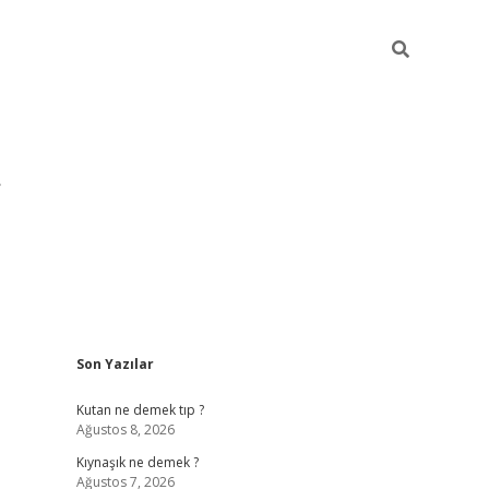
Sidebar
Son Yazılar
pia bella casino giriş
Kutan ne demek tıp ?
Ağustos 8, 2026
Kıynaşık ne demek ?
Ağustos 7, 2026