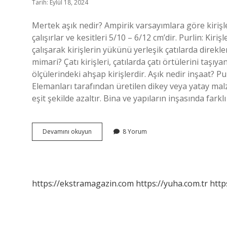
Tarih: Eylül 18, 2024
Mertek aşık nedir? Ampirik varsayımlara göre kirişle
çalışırlar ve kesitleri 5/10 – 6/12 cm’dir. Purlin: Kiri
çalışarak kirişlerin yükünü yerleşik çatılarda direkle
mimari? Çatı kirişleri, çatılarda çatı örtülerini taşıya
ölçülerindeki ahşap kirişlerdir. Aşık nedir inşaat? P
Elemanları tarafından üretilen dikey veya yatay mal
eşit şekilde azaltır. Bina ve yapıların inşasında farkl
Aşık
Devamını okuyun
8 Yorum
Ve
Mertek
Nedir
https://ekstramagazin.com
https://yuha.com.tr
http