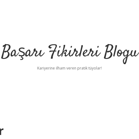
Başarı Fikirleri Blogu
Kariyerine ilham veren pratik tüyolar!
r