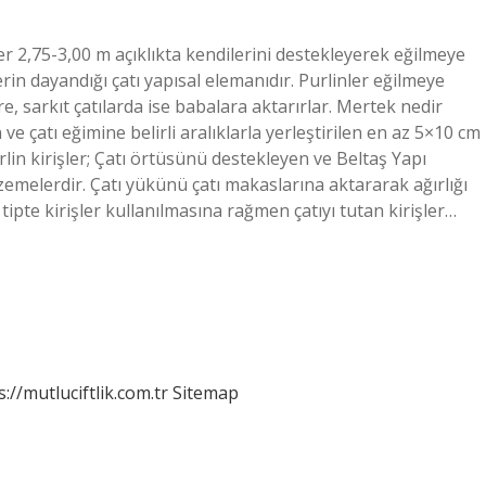
r 2,75-3,00 m açıklıkta kendilerini destekleyerek eğilmeye
şlerin dayandığı çatı yapısal elemanıdır. Purlinler eğilmeye
re, sarkıt çatılarda ise babalara aktarırlar. Mertek nedir
n ve çatı eğimine belirli aralıklarla yerleştirilen en az 5×10 cm
urlin kirişler; Çatı örtüsünü destekleyen ve Beltaş Yapı
zemelerdir. Çatı yükünü çatı makaslarına aktararak ağırlığı
ı tipte kirişler kullanılmasına rağmen çatıyı tutan kirişler…
s://mutluciftlik.com.tr
Sitemap