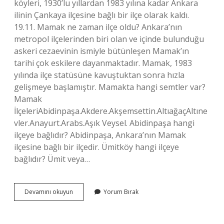
köyleri, 1930’lu yıllardan 1983 yılına kadar Ankara
ilinin Çankaya ilçesine bağlı bir ilçe olarak kaldı.
19.11. Mamak ne zaman ilçe oldu? Ankara’nın
metropol ilçelerinden biri olan ve içinde bulunduğu
askeri cezaevinin ismiyle bütünleşen Mamak’ın
tarihi çok eskilere dayanmaktadır. Mamak, 1983
yılında ilçe statüsüne kavuştuktan sonra hızla
gelişmeye başlamıştır. Mamakta hangi semtler var?
Mamak
İlçeleriAbidinpaşa.Akdere.Akşemsettin.AltıağaçAltıne
vler.Anayurt.Arabs.Aşık Veysel. Abidinpaşa hangi
ilçeye bağlıdır? Abidinpaşa, Ankara’nın Mamak
ilçesine bağlı bir ilçedir. Ümitköy hangi ilçeye
bağlıdır? Ümit veya…
Diriliş
Devamını okuyun
Yorum Bırak
Mahallesi
Hangi
Semtte