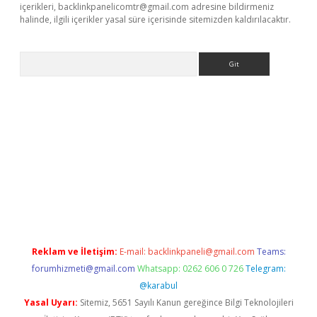
içerikleri,
backlinkpanelicomtr@gmail.com
adresine bildirmeniz
halinde, ilgili içerikler yasal süre içerisinde sitemizden kaldırılacaktır.
Arama
o giriş
Reklam ve İletişim:
E-mail:
backlinkpaneli@gmail.com
Teams:
forumhizmeti@gmail.com
Whatsapp: 0262 606 0 726
Telegram:
@karabul
Yasal Uyarı:
Sitemiz, 5651 Sayılı Kanun gereğince Bilgi Teknolojileri