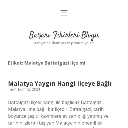
menüyü
Anasayfa
aç
Gizlilik Politikası
Başarı Fikirleri Blogu
Yasal Uyarı
Kariyerine ilham veren pratik tüyolar!
Hakkımızda
Etiket:
Malatya Battalgazi ilçe mi
Malatya Yaygın Hangi Ilçeye Bağlı
Tarih: Ekim 12, 2024
Battalgazi ilçesi hangi ile bağlıdır? Battalgazi,
Malatya iline bağlı bir ilçedir. Battalgazi, tarih
boyunca çeşitli kavimlere ev sahipliği yapmış ve
tarihin izlerini taşıyan Malatya’nın önemli bir