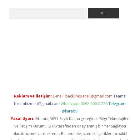
Arama
giriş
Reklam ve İletişim:
E-mail:
backlinkpaneli@gmail.com
Teams:
forumhizmeti@gmail.com
Whatsapp: 0262 606 0 726
Telegram:
@karabul
Yasal Uyarı:
Sitemiz, 5651 Sayılı Kanun gereğince Bilgi Teknolojileri
ve İletişim Kurumu (BTK) tarafından onaylanmış bir Yer Sağlayıcı
olarak hizmet vermektedir. Bu nedenle, sitedeki içerikleri proaktif