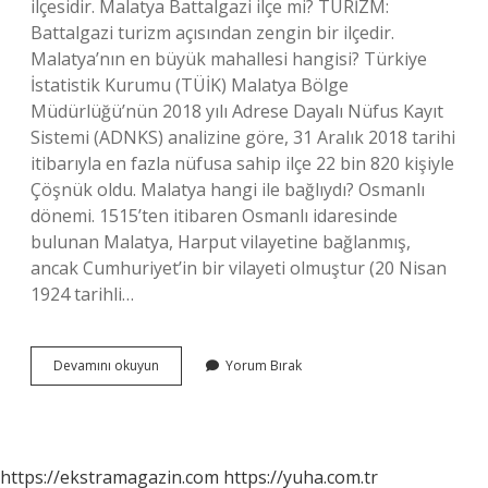
ilçesidir. Malatya Battalgazi ilçe mi? TURİZM:
Battalgazi turizm açısından zengin bir ilçedir.
Malatya’nın en büyük mahallesi hangisi? Türkiye
İstatistik Kurumu (TÜİK) Malatya Bölge
Müdürlüğü’nün 2018 yılı Adrese Dayalı Nüfus Kayıt
Sistemi (ADNKS) analizine göre, 31 Aralık 2018 tarihi
itibarıyla en fazla nüfusa sahip ilçe 22 bin 820 kişiyle
Çöşnük oldu. Malatya hangi ile bağlıydı? Osmanlı
dönemi. 1515’ten itibaren Osmanlı idaresinde
bulunan Malatya, Harput vilayetine bağlanmış,
ancak Cumhuriyet’in bir vilayeti olmuştur (20 Nisan
1924 tarihli…
Malatya
Devamını okuyun
Yorum Bırak
Yaygın
Hangi
Ilçeye
Bağlı
https://ekstramagazin.com
https://yuha.com.tr