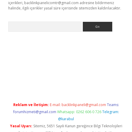
içerikleri,
backlinkpanelicomtr@gmail.com
adresine bildirmeniz
halinde, ilgili içerikler yasal süre içerisinde sitemizden kaldırılacaktır.
Arama
 giriş
Reklam ve İletişim:
E-mail:
backlinkpaneli@gmail.com
Teams:
forumhizmeti@gmail.com
Whatsapp: 0262 606 0 726
Telegram:
@karabul
Yasal Uyarı:
Sitemiz, 5651 Sayılı Kanun gereğince Bilgi Teknolojileri