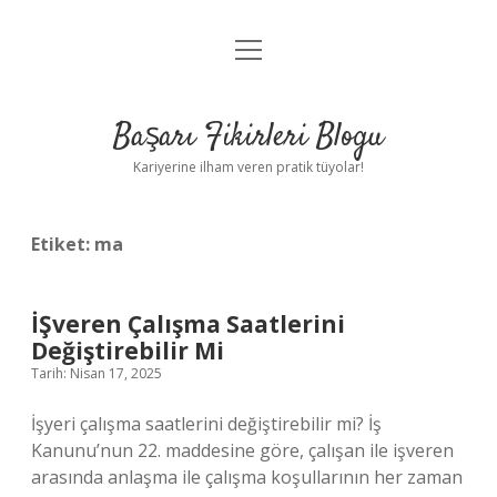
menüyü
Anasayfa
aç
Gizlilik Politikası
Başarı Fikirleri Blogu
Yasal Uyarı
Kariyerine ilham veren pratik tüyolar!
Hakkımızda
Etiket:
ma
İŞveren Çalışma Saatlerini
Değiştirebilir Mi
Tarih: Nisan 17, 2025
İşyeri çalışma saatlerini değiştirebilir mi? İş
Kanunu’nun 22. maddesine göre, çalışan ile işveren
arasında anlaşma ile çalışma koşullarının her zaman