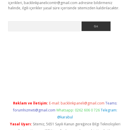
içerikleri,
backlinkpanelicomtr@gmail.com
adresine bildirmeniz
halinde, ilgili içerikler yasal süre içerisinde sitemizden kaldırılacaktır.
Arama
giriş
Reklam ve İletişim:
E-mail:
backlinkpaneli@gmail.com
Teams:
forumhizmeti@gmail.com
Whatsapp: 0262 606 0 726
Telegram:
@karabul
Yasal Uyarı:
Sitemiz, 5651 Sayılı Kanun gereğince Bilgi Teknolojileri