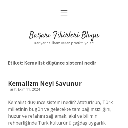
menüyü
Anasayfa
aç
Gizlilik Politikası
Başarı Fikirleri Blogu
Yasal Uyarı
Kariyerine ilham veren pratik tüyolar!
Hakkımızda
Etiket:
Kemalist düşünce sistemi nedir
Kemalizm Neyi Savunur
Tarih: Ekim 11, 2024
Kemalist düşünce sistemi nedir? Atatürk’ün, Türk
milletinin bugün ve gelecekte tam bağımsızlığını,
huzur ve refahını sağlamak, akıl ve bilimin
rehberliğinde Türk kültürünü çağdaş uygarlık