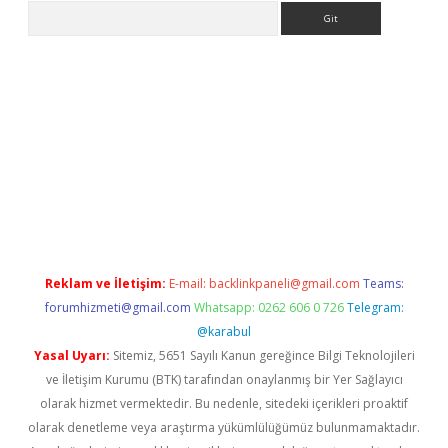
Arama
giriş
Reklam ve İletişim:
E-mail:
backlinkpaneli@gmail.com
Teams:
forumhizmeti@gmail.com
Whatsapp: 0262 606 0 726
Telegram:
@karabul
Yasal Uyarı:
Sitemiz, 5651 Sayılı Kanun gereğince Bilgi Teknolojileri
ve İletişim Kurumu (BTK) tarafından onaylanmış bir Yer Sağlayıcı
olarak hizmet vermektedir. Bu nedenle, sitedeki içerikleri proaktif
olarak denetleme veya araştırma yükümlülüğümüz bulunmamaktadır.