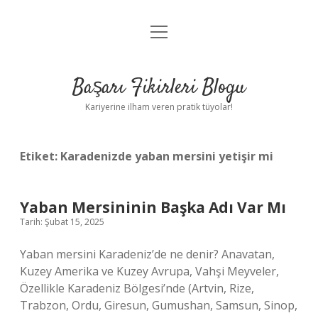
menüyü
Anasayfa
aç
Gizlilik Politikası
Başarı Fikirleri Blogu
Yasal Uyarı
Kariyerine ilham veren pratik tüyolar!
Hakkımızda
Etiket:
Karadenizde yaban mersini yetişir mi
Yaban Mersininin Başka Adı Var Mı
Tarih: Şubat 15, 2025
Yaban mersini Karadeniz’de ne denir? Anavatan,
Kuzey Amerika ve Kuzey Avrupa, Vahşi Meyveler,
Özellikle Karadeniz Bölgesi’nde (Artvin, Rize,
Trabzon, Ordu, Giresun, Gumushan, Samsun, Sinop,