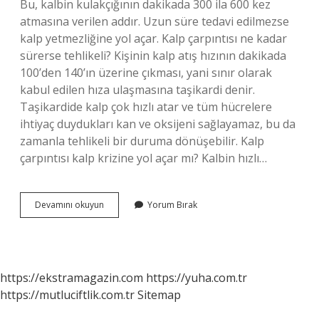
Bu, kalbin kulakçığının dakikada 300 ila 600 kez
atmasına verilen addır. Uzun süre tedavi edilmezse
kalp yetmezliğine yol açar. Kalp çarpıntısı ne kadar
sürerse tehlikeli? Kişinin kalp atış hızının dakikada
100’den 140’ın üzerine çıkması, yani sınır olarak
kabul edilen hıza ulaşmasına taşikardi denir.
Taşikardide kalp çok hızlı atar ve tüm hücrelere
ihtiyaç duydukları kan ve oksijeni sağlayamaz, bu da
zamanla tehlikeli bir duruma dönüşebilir. Kalp
çarpıntısı kalp krizine yol açar mı? Kalbin hızlı…
Kalp
Devamını okuyun
Yorum Bırak
Çarpıntısı
Ilerlerse
Ne
Olur
https://ekstramagazin.com
https://yuha.com.tr
https://mutluciftlik.com.tr
Sitemap