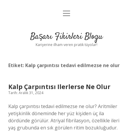
menüyü
Anasayfa
aç
Gizlilik Politikası
Başarı Fikirleri Blogu
Yasal Uyarı
Kariyerine ilham veren pratik tüyolar!
Hakkımızda
Etiket:
Kalp çarpıntısı tedavi edilmezse ne olur
Kalp Çarpıntısı Ilerlerse Ne Olur
Tarih: Aralık 31, 2024
Kalp çarpıntısı tedavi edilmezse ne olur? Aritmiler
yetişkinlik döneminde her yüz kişiden üç ila
dördünde görülür. Atriyal fibrilasyon, özellikle ileri
yaş grubunda en sık görülen ritim bozukluğudur.