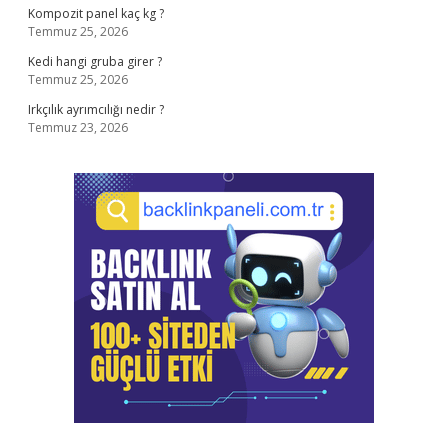
Kompozit panel kaç kg ?
Temmuz 25, 2026
Kedi hangi gruba girer ?
Temmuz 25, 2026
Irkçılık ayrımcılığı nedir ?
Temmuz 23, 2026