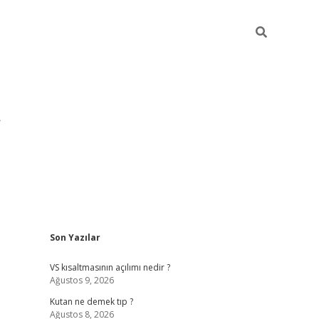
Sidebar
Son Yazılar
pia bella casino giriş
VS kısaltmasının açılımı nedir ?
Ağustos 9, 2026
Kutan ne demek tıp ?
Ağustos 8, 2026