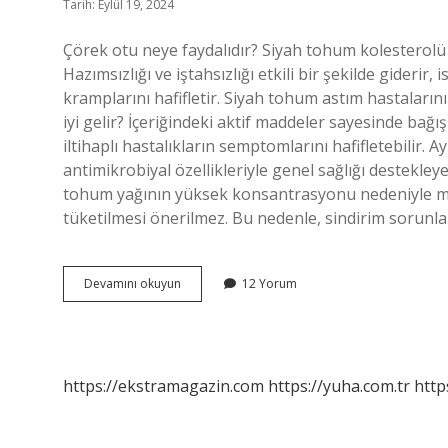
Tarih: Eylül 19, 2024
Çörek otu neye faydalıdır? Siyah tohum kolesterolü d
Hazımsızlığı ve iştahsızlığı etkili bir şekilde giderir
kramplarını hafifletir. Siyah tohum astım hastaların
iyi gelir? İçeriğindeki aktif maddeler sayesinde bağışı
iltihaplı hastalıkların semptomlarını hafifletebilir.
antimikrobiyal özellikleriyle genel sağlığı destekley
tohum yağının yüksek konsantrasyonu nedeniyle mid
tüketilmesi önerilmez. Bu nedenle, sindirim sorunla
Cüccem
Devamını okuyun
12 Yorum
Nedir
https://ekstramagazin.com
https://yuha.com.tr
http