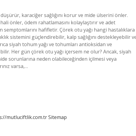
üşürür, karaciğer sağlığını korur ve mide ülserini önler.
, ishali önler, ödem rahatlamasını kolaylaştırır ve adet
ın semptomlarını hafifletir. Çörek otu yağı hangi hastalıklara
klık sistemini güçlendirebilir, kalp sağlığını destekleyebilir v
 Ayrıca siyah tohum yağı ve tohumları antioksidan ve
ebilir. Her gün çörek otu yağı içersem ne olur? Ancak, siyah
e sorunlarına neden olabileceğinden içilmesi veya
rınız varsa,…
s://mutluciftlik.com.tr
Sitemap