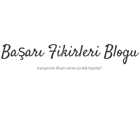
Başarı Fikirleri Blogu
Kariyerine ilham veren pratik tüyolar!