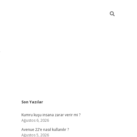
Sidebar
Son Yazılar
pia bella casino giriş
Kumru kuşu insana zarar verir mi ?
Ağustos 6, 2026
Avenue 22’e nasıl kullanılır ?
Ağustos 5, 2026