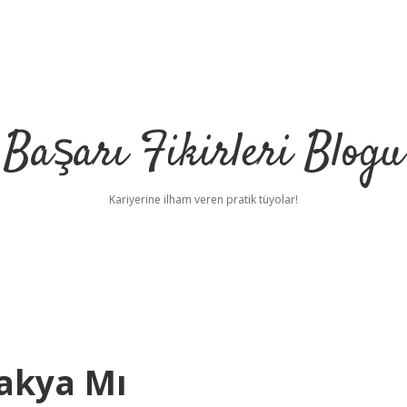
Başarı Fikirleri Blogu
Kariyerine ilham veren pratik tüyolar!
takya Mı