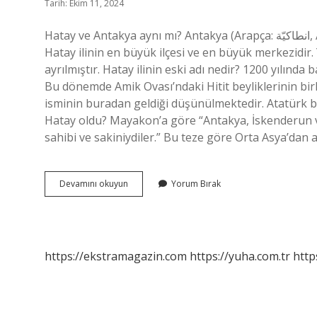
Tarih: Ekim 11, 2024
Hatay ve Antakya aynı mı? Antakya (Arapça: انطاكيّة, Anṭākye; Yunanca: Ἀντιόχεια, Antiohia) nüfus bakımından
Hatay ilinin en büyük ilçesi ve en büyük merkezidir
ayrılmıştır. Hatay ilinin eski adı nedir? 1200 yılınd
Bu dönemde Amik Ovası’ndaki Hitit beyliklerinin birl
isminin buradan geldiği düşünülmektedir. Atatürk b
Hatay oldu? Mayakon’a göre “Antakya, İskenderun ve
sahibi ve sakiniydiler.” Bu teze göre Orta Asya’dan 
Hatayın
Devamını okuyun
Yorum Bırak
Eski
Adı
Antakya
Mı
https://ekstramagazin.com
https://yuha.com.tr
http