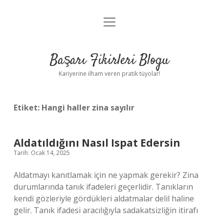
menüyü
Anasayfa
aç
Gizlilik Politikası
Başarı Fikirleri Blogu
Yasal Uyarı
Kariyerine ilham veren pratik tüyolar!
Hakkımızda
Etiket:
Hangi haller zina sayılır
Aldatıldığını Nasıl Ispat Edersin
Tarih: Ocak 14, 2025
Aldatmayı kanıtlamak için ne yapmak gerekir? Zina
durumlarında tanık ifadeleri geçerlidir. Tanıkların
kendi gözleriyle gördükleri aldatmalar delil haline
gelir. Tanık ifadesi aracılığıyla sadakatsizliğin itirafı