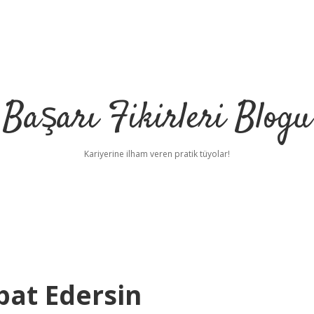
Başarı Fikirleri Blogu
Kariyerine ilham veren pratik tüyolar!
spat Edersin