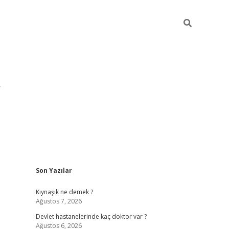
Sidebar
Son Yazılar
pia bella casino gir
Kıynaşık ne demek ?
Ağustos 7, 2026
Devlet hastanelerinde kaç doktor var ?
Ağustos 6, 2026