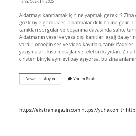
Tarih: Ocak 14, 2025
Aldatmayı kanıtlamak için ne yapmak gerekir? Zina d
gözleriyle gördükleri aldatmalar delil haline gelir. Tan
tanıkları sorgular ve boşanma davasında sahte tanıklı
Aldatmanın yasal ve yasa dışı kanıtları aşağıda ayrın
vardır, örneğin ses ve video kayıtları, tanık ifadeler
yazışmaları, kısa mesajlar ve telefon kayıtları. Zina t
cinsten biriyle aynı evi paylaşıyorsa, bu zina anlam
Aldatıldığını
Devamını okuyun
Yorum Bırak
Nasıl
Ispat
Edersin
https://ekstramagazin.com
https://yuha.com.tr
http