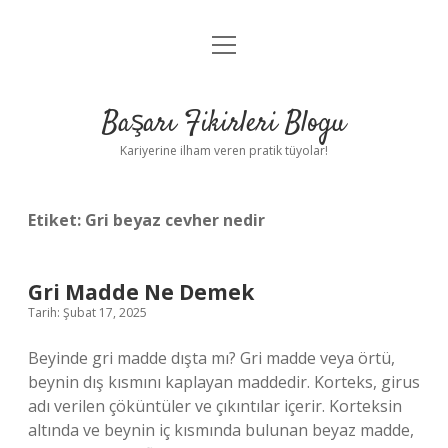
menüyü
Anasayfa
aç
Gizlilik Politikası
Başarı Fikirleri Blogu
Yasal Uyarı
Kariyerine ilham veren pratik tüyolar!
Hakkımızda
Etiket:
Gri beyaz cevher nedir
Gri Madde Ne Demek
Tarih: Şubat 17, 2025
Beyinde gri madde dışta mı? Gri madde veya örtü,
beynin dış kısmını kaplayan maddedir. Korteks, girus
adı verilen çöküntüler ve çıkıntılar içerir. Korteksin
altında ve beynin iç kısmında bulunan beyaz madde,