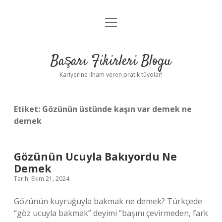
menüyü
Anasayfa
aç
Gizlilik Politikası
Başarı Fikirleri Blogu
Yasal Uyarı
Kariyerine ilham veren pratik tüyolar!
Hakkımızda
Etiket:
Gözünün üstünde kaşın var demek ne
demek
Gözünün Ucuyla Bakıyordu Ne
Demek
Tarih: Ekim 21, 2024
Gözünün kuyruğuyla bakmak ne demek? Türkçede
“göz ucuyla bakmak” deyimi “başını çevirmeden, fark