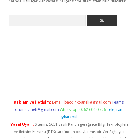
halinde, ilgili içerikler yasal süre içerisinde sitemizden kaldırılacaktır.
Arama
giriş
Reklam ve İletişim:
E-mail:
backlinkpaneli@gmail.com
Teams:
forumhizmeti@gmail.com
Whatsapp: 0262 606 0 726
Telegram:
@karabul
Yasal Uyarı:
Sitemiz, 5651 Sayılı Kanun gereğince Bilgi Teknolojileri
ve İletişim Kurumu (BTK) tarafından onaylanmış bir Yer Sağlayıcı